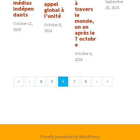
September
médias
à
appel
20, 2024
indépen
travers
global à
dants
le
l’unité
monde,
October 11,
October 8,
un an
2024
2024
après le
7 octobr
e
October 6,
2024
«
‹
4
5
6
7
8
›
»
Proudly powered by WordPress