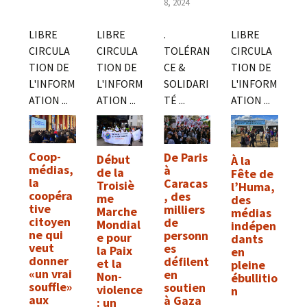
8, 2024
LIBRE
LIBRE
.
LIBRE
CIRCULA
CIRCULA
TOLÉRAN
CIRCULA
TION DE
TION DE
CE &
TION DE
L'INFORM
L'INFORM
SOLIDARI
L'INFORM
ATION ...
ATION ...
TÉ ...
ATION ...
Coop-
De Paris
Début
À la
médias,
à
de la
Fête de
la
Caracas
Troisiè
l’Huma,
coopéra
, des
me
des
tive
milliers
Marche
médias
citoyen
de
Mondial
indépen
ne qui
personn
e pour
dants
veut
es
la Paix
en
donner
défilent
et la
pleine
«un vrai
en
Non-
ébullitio
souffle»
soutien
violence
n
aux
à Gaza
: un