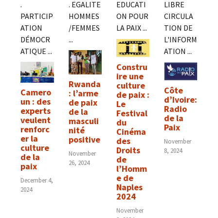
.
. EGALITE
EDUCATI
LIBRE
PARTICIP
HOMMES
ON POUR
CIRCULA
ATION
/FEMMES
LA PAIX ...
TION DE
DÉMOCR
...
L'INFORM
ATIQUE ...
ATION ...
Constru
ire une
Rwanda
culture
Côte
Camero
: l’arme
de paix :
d’Ivoire:
un : des
de paix
Le
Radio
experts
de la
Festival
de la
veulent
masculi
du
Paix
renforc
nité
Cinéma
er la
positive
des
November
culture
Droits
8, 2024
November
de la
de
26, 2024
paix
l’Homm
e de
December 4,
Naples
2024
2024
November