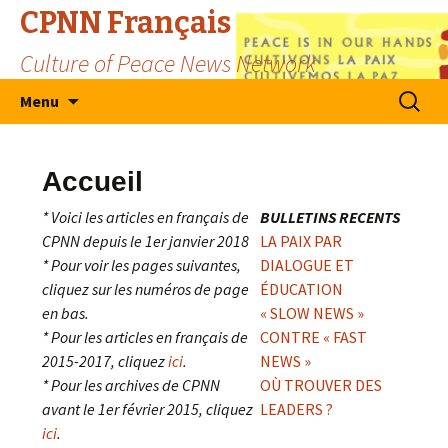
CPNN Français
Culture of Peace News Network
Skip
Search
Menu
to
for:
content
Accueil
* Voici les articles en français de
BULLETINS RECENTS
CPNN depuis le 1er janvier 2018
LA PAIX PAR
* Pour voir les pages suivantes,
DIALOGUE ET
cliquez sur les numéros de page
ÉDUCATION
en bas.
« SLOW NEWS »
* Pour les articles en français de
CONTRE « FAST
2015-2017, cliquez
ici
.
NEWS »
* Pour les archives de CPNN
OÙ TROUVER DES
avant le 1er février 2015, cliquez
LEADERS ?
ici
.