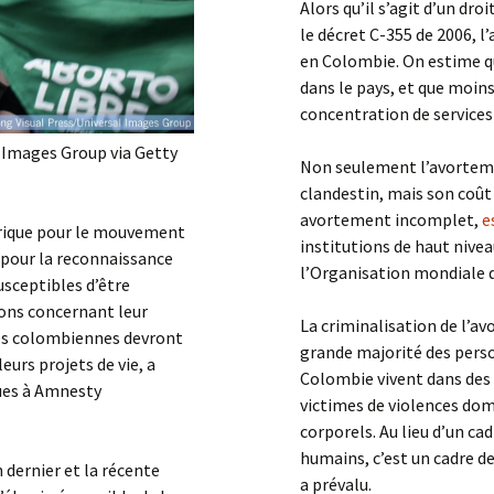
Alors qu’il s’agit d’un dr
le décret C-355 de 2006, l
en Colombie. On estime 
dans le pays, et que moin
concentration de services 
 Images Group via Getty
Non seulement l’avorteme
clandestin, mais son coût
avortement incomplet,
e
orique pour le mouvement
institutions de haut niv
 pour la reconnaissance
l’Organisation mondiale d
susceptibles d’être
ions concernant leur
La criminalisation de l’a
ités colombiennes devront
grande majorité des pers
eurs projets de vie, a
Colombie vivent dans des
ques à Amnesty
victimes de violences do
corporels. Au lieu d’un ca
humains, c’est un cadre d
 dernier et la récente
a prévalu.