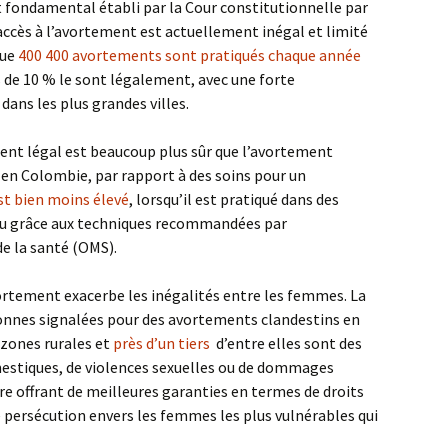
oit fondamental établi par la Cour constitutionnelle par
’accès à l’avortement est actuellement inégal et limité
que
400 400 avortements sont pratiqués chaque année
s de 10 % le sont légalement, avec une forte
dans les plus grandes villes.
nt légal est beaucoup plus sûr que l’avortement
 en Colombie, par rapport à des soins pour un
st bien moins élevé
, lorsqu’il est pratiqué dans des
eau grâce aux techniques recommandées par
e la santé (OMS).
vortement exacerbe les inégalités entre les femmes. La
onnes signalées pour des avortements clandestins en
 zones rurales et
près d’un tiers
d’entre elles sont des
mestiques, de violences sexuelles ou de dommages
dre offrant de meilleures garanties en termes de droits
e persécution envers les femmes les plus vulnérables qui