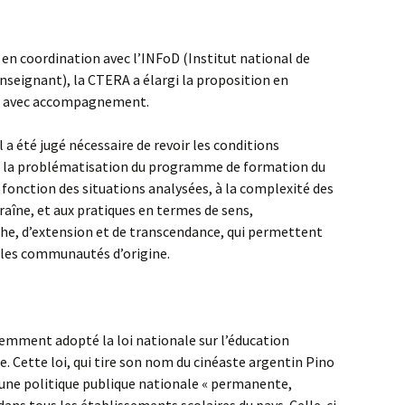
en coordination avec l’INFoD (Institut national de
seignant), la CTERA a élargi la proposition en
rs avec accompagnement.
l a été jugé nécessaire de revoir les conditions
 à la problématisation du programme de formation du
fonction des situations analysées, à la complexité des
îne, et aux pratiques en termes de sens,
che, d’extension et de transcendance, qui permettent
c les communautés d’origine.
emment adopté la loi nationale sur l’éducation
 Cette loi, qui tire son nom du cinéaste argentin Pino
 une politique publique nationale « permanente,
dans tous les établissements scolaires du pays. Celle-ci