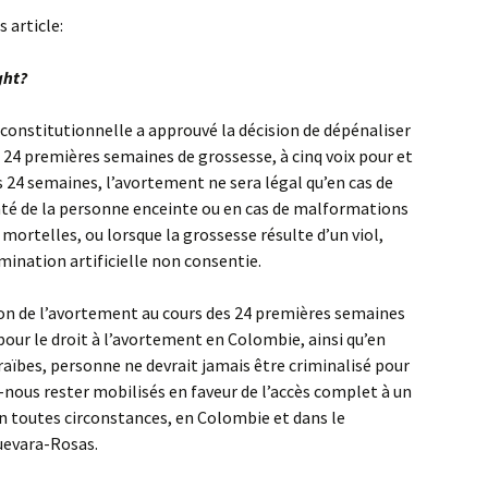
 article:
ght?
r constitutionnelle a approuvé la décision de dépénaliser
 24 premières semaines de grossesse, à cinq voix pour et
s 24 semaines, l’avortement ne sera légal qu’en cas de
santé de la personne enceinte ou en cas de malformations
ortelles, ou lorsque la grossesse résulte d’un viol,
mination artificielle non consentie.
ion de l’avortement au cours des 24 premières semaines
pour le droit à l’avortement en Colombie, ainsi qu’en
raïbes, personne ne devrait jamais être criminalisé pour
s-nous rester mobilisés en faveur de l’accès complet à un
n toutes circonstances, en Colombie et dans le
uevara-Rosas.