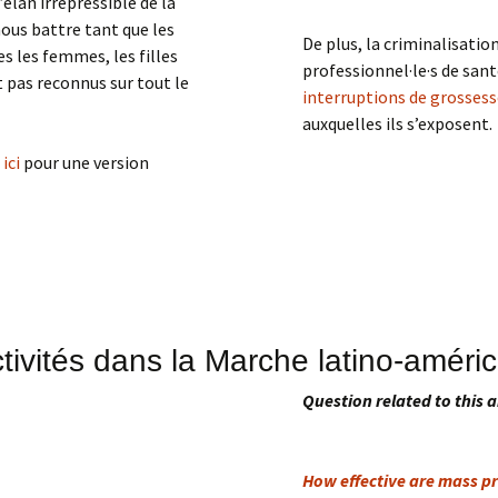
élan irrépressible de la
ous battre tant que les
De plus, la criminalisatio
s les femmes, les filles
professionnel·le·s de san
t pas reconnus sur tout le
interruptions de grosses
auxquelles ils s’exposent.
u
ici
pour une version
,
EGALITE DES FEMMES
ctivités dans la Marche latino-améri
Question related to this a
How effective are mass p