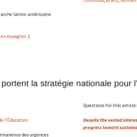
 Marche latino-américaine
e en espagnol
.)
RITE
 portent la stratégie nationale pour
Questions for this article:
de l’Éducation
Despite the vested inter
progress toward sustain
permanence des urgences