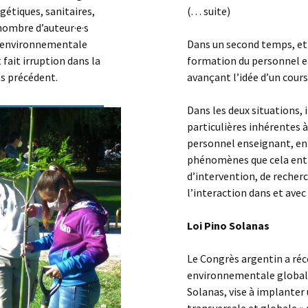
gétiques, sanitaires,
(. . . suite)
ombre d’auteur·e·s
on environnementale
Dans un second temps, et 
ait irruption dans la
formation du personnel en
ns précédent.
avançant l’idée d’un cou
Dans les deux situations, i
particulières inhérentes
personnel enseignant, en 
phénomènes que cela entra
d’intervention, de recher
l’interaction dans et ave
Loi Pino Solanas
Le Congrès argentin a réc
environnementale globale.
Solanas, vise à implanter
transversale et globale » 