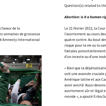
Question(s) related to this
rs
Abortion: is it a human ri
 faveur de la
Le 21 février 2022, la Cou
res semaines de grossesse
l’avortement au cours des
aré Amnesty International
quatre contre. Au bout de
risque pour la vie ou la 
fœtales potentiellement m
d’un inceste ou d’une insé
« Bien que la dépénalisat
soit une avancée cruciale 
Amérique latine et aux Ca
avoir avorté. Aussi devon
avortement sûr et légal e
monde », a ajouté Erika G