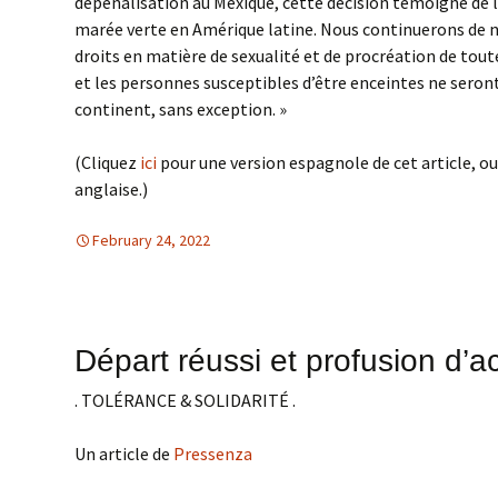
dépénalisation au Mexique, cette décision témoigne de l’
marée verte en Amérique latine. Nous continuerons de n
droits en matière de sexualité et de procréation de toute
et les personnes susceptibles d’être enceintes ne seron
continent, sans exception. »
(Cliquez
ici
pour une version espagnole de cet article, o
anglaise.)
February 24, 2022
Amerique Latine
Amerique Latine
,
DROITS DE L'HOMME
Départ réussi et profusion d’a
. TOLÉRANCE & SOLIDARITÉ .
Un article de
Pressenza