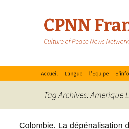
CPNN Fran
Culture of Peace News Network
Skip
Accueil
Langue
l’Equipe
S’inf
to
content
Anglais
Manif
Tag Archives: Amerique L
Espagnol/Portugais
Mouv
pour 
la Pai
Colombie. La dépénalisation de
Natio