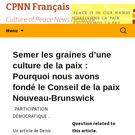
CPNN Français
Culture of Peace News Network
Skip
Search
Menu
to
for:
content
Semer les graines d’une
culture de la paix :
Pourquoi nous avons
fondé le Conseil de la paix
Nouveau-Brunswick
. PARTICIPATION
DÉMOCRATIQUE . .
Question related to
Un article de Denis
this article.