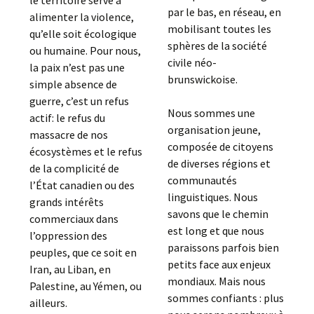
le territoire serve à
par le bas, en réseau, en
alimenter la violence,
mobilisant toutes les
qu’elle soit écologique
sphères de la société
ou humaine. Pour nous,
civile néo-
la paix n’est pas une
brunswickoise.
simple absence de
guerre, c’est un refus
Nous sommes une
actif: le refus du
organisation jeune,
massacre de nos
composée de citoyens
écosystèmes et le refus
de diverses régions et
de la complicité de
communautés
l’État canadien ou des
linguistiques. Nous
grands intérêts
savons que le chemin
commerciaux dans
est long et que nous
l’oppression des
paraissons parfois bien
peuples, que ce soit en
petits face aux enjeux
Iran, au Liban, en
mondiaux. Mais nous
Palestine, au Yémen, ou
sommes confiants : plus
ailleurs.