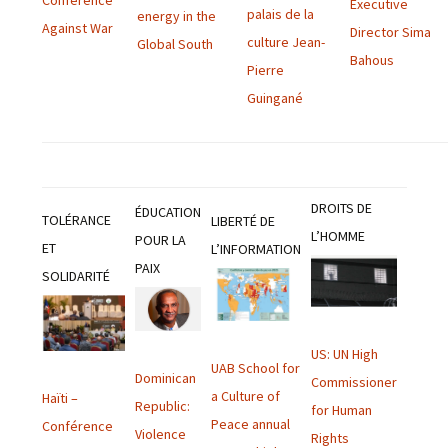
Executive
palais de la
energy in the
Against War
Director Sima
culture Jean-
Global South
Bahous
Pierre
Guingané
DROITS DE
ÉDUCATION
TOLÉRANCE
LIBERTÉ DE
L’HOMME
POUR LA
ET
L’INFORMATION
PAIX
SOLIDARITÉ
US: UN High
UAB School for
Dominican
Commissioner
a Culture of
Haïti –
Republic:
for Human
Peace annual
Conférence
Violence
Rights