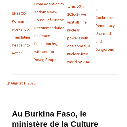
From Adoption to
turns 50. In
India:
Action: A New
UNESCO
2026-27 we
Cockroach
Council of Europe
Korean
visit all nine
Democracy:
Recommendation
workshop:
nuclear
Unarmed
on Peace
Translating
powers with
and
Education by,
Peace into
one appeal, a
Dangerous
with and for
Action
nuclear-free
Young People
world by 2045
August 1, 2026
bulletins
bulletins
Au Burkina Faso, le
ministère de la Culture