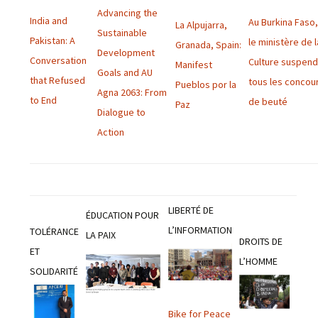
Advancing the
India and
Au Burkina Faso
La Alpujarra,
Sustainable
Pakistan: A
le ministère de l
Granada, Spain:
Development
Conversation
Culture suspen
Manifest
Goals and AU
that Refused
tous les concou
Pueblos por la
Agna 2063: From
to End
de beuté
Paz
Dialogue to
Action
LIBERTÉ DE
ÉDUCATION POUR
L’INFORMATION
TOLÉRANCE
LA PAIX
DROITS DE
ET
L’HOMME
SOLIDARITÉ
Bike for Peace