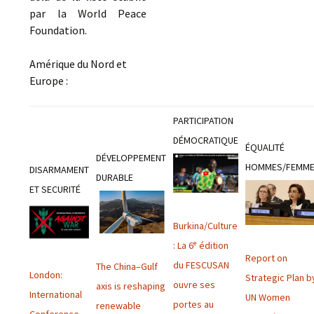
par la World Peace
Foundation.
Amérique du Nord et
Europe :
PARTICIPATION
DÉMOCRATIQUE
ÉQUALITÉ
DÉVELOPPEMENT
HOMMES/FEMM
DISARMAMENT
DURABLE
ET SECURITÉ
Burkina/Culture
: La 6ᵉ édition
Report on
du FESCUSAN
The China–Gulf
London:
Strategic Plan b
ouvre ses
axis is reshaping
International
UN Women
portes au
renewable
Conference