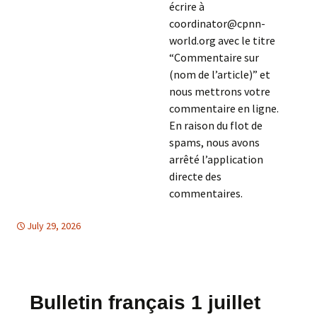
écrire à
coordinator@cpnn-
world.org avec le titre
“Commentaire sur
(nom de l’article)” et
nous mettrons votre
commentaire en ligne.
En raison du flot de
spams, nous avons
arrêté l’application
directe des
commentaires.
July 29, 2026
Afrique
Afrique
,
EGALITE DES FEMMES
Bulletin français 1 juillet