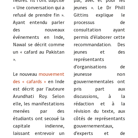
heures. Ils l’ont baptisé
par, avec et pour les
« Une conversation qui a
jeunes ». Le Dr Phill
refusé de prendre fin ».
Gittins explique le
Ayant entendu parler
processus de
des nouveaux
consultation ayant
événements en Inde,
permis d’élaborer cette
Nawal se décrit comme
recommandation. Des
un « cafard au Pakistan
jeunes et des
».
représentants
d’organisations de
Le nouveau
mouvement
jeunesse non
des « cafards »
en Inde
gouvernementales ont
est décrit par l’auteure
pris part aux
Arundhati Roy. Selon
discussions, à la
elle, les manifestations
rédaction et à la
menées par des
révision du texte, aux
étudiants ont secoué la
côtés de représentants
capitale indienne,
gouvernementaux,
laissant entrevoir un
d’experts et de