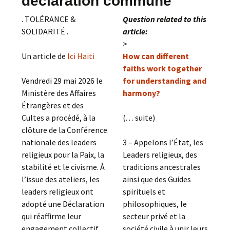
déclaration commune
. TOLÉRANCE &
Question related to this
SOLIDARITÉ .
article:
>
Un article de
Ici Haiti
How can different
faiths work together
Vendredi 29 mai 2026 le
for understanding and
Ministère des Affaires
harmony?
Étrangères et des
Cultes a procédé, à la
(. . . suite)
clôture de la Conférence
nationale des leaders
3 – Appelons l’État, les
religieux pour la Paix, la
Leaders religieux, des
stabilité et le civisme. À
traditions ancestrales
l’issue des ateliers, les
ainsi que des Guides
leaders religieux ont
spirituels et
adopté une Déclaration
philosophiques, le
qui réaffirme leur
secteur privé et la
engagement collectif
société civile à unir leurs