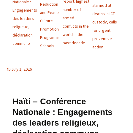
report: highest
Nationale :
Reduction
alarmed at
number of
Engagements
and Peace
deaths in ICE
armed
des leaders
Culture
custody, calls
conflicts in the
religieux,
Promotion
for urgent
world in the
déclaration
Program in
preventive
past decade
commune
Schools
action
July 1, 2026
bulletins
bulletins
Haïti – Conférence
Nationale : Engagements
des leaders religieux,