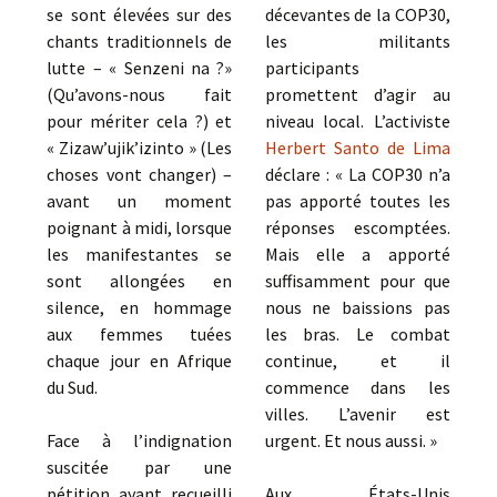
se sont élevées sur des
décevantes de la COP30,
chants traditionnels de
les militants
lutte – « Senzeni na ?»
participants
(Qu’avons-nous fait
promettent d’agir au
pour mériter cela ?) et
niveau local. L’activiste
« Zizaw’ujik’izinto » (Les
Herbert Santo de Lima
choses vont changer) –
déclare : « La COP30 n’a
avant un moment
pas apporté toutes les
poignant à midi, lorsque
réponses escomptées.
les manifestantes se
Mais elle a apporté
sont allongées en
suffisamment pour que
silence, en hommage
nous ne baissions pas
aux femmes tuées
les bras. Le combat
chaque jour en Afrique
continue, et il
du Sud.
commence dans les
villes. L’avenir est
Face à l’indignation
urgent. Et nous aussi. »
suscitée par une
pétition ayant recueilli
Aux États-Unis