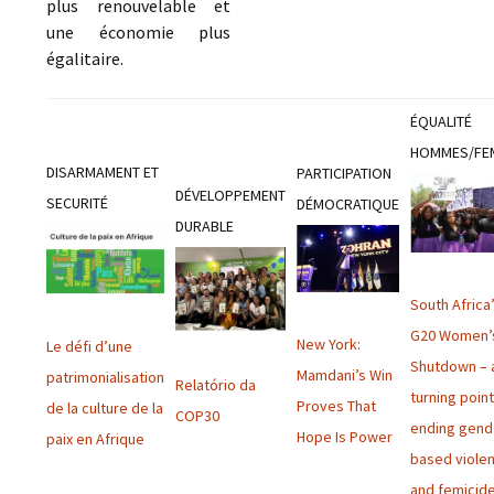
plus renouvelable et
une économie plus
égalitaire.
ÉQUALITÉ
HOMMES/FE
DISARMAMENT ET
PARTICIPATION
DÉVELOPPEMENT
SECURITÉ
DÉMOCRATIQUE
DURABLE
South Africa
G20 Women’
New York:
Le défi d’une
Shutdown – 
Mamdani’s Win
patrimonialisation
Relatório da
turning point
Proves That
de la culture de la
COP30
ending gend
Hope Is Power
paix en Afrique
based viole
and femicid