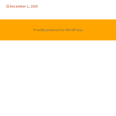
December 1, 2025
bulletins
bulletins
Proudly powered by WordPress