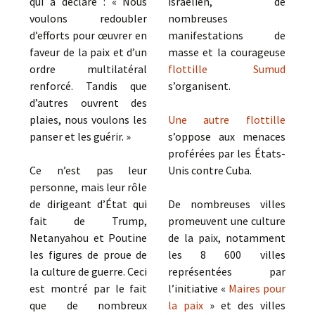
qui a déclaré : « Nous
israélien, de
voulons redoubler
nombreuses
d’efforts pour œuvrer en
manifestations de
faveur de la paix et d’un
masse et la courageuse
ordre multilatéral
flottille Sumud
renforcé. Tandis que
s’organisent.
d’autres ouvrent des
plaies, nous voulons les
Une autre flottille
panser et les guérir. »
s’oppose aux menaces
proférées par les États-
Ce n’est pas leur
Unis contre Cuba.
personne, mais leur rôle
de dirigeant d’État qui
De nombreuses villes
fait de Trump,
promeuvent une culture
Netanyahou et Poutine
de la paix, notamment
les figures de proue de
les 8 600 villes
la culture de guerre. Ceci
représentées par
est montré par le fait
l’initiative «
Maires pour
que de nombreux
la paix
» et des villes