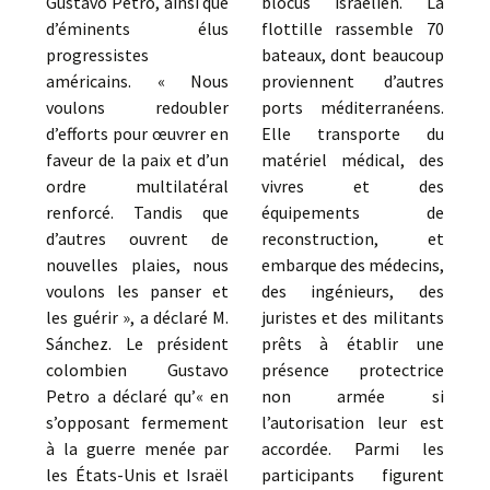
Gustavo Petro, ainsi que
blocus israélien. La
d’éminents élus
flottille rassemble 70
progressistes
bateaux, dont beaucoup
américains. « Nous
proviennent d’autres
voulons redoubler
ports méditerranéens.
d’efforts pour œuvrer en
Elle transporte du
faveur de la paix et d’un
matériel médical, des
ordre multilatéral
vivres et des
renforcé. Tandis que
équipements de
d’autres ouvrent de
reconstruction, et
nouvelles plaies, nous
embarque des médecins,
voulons les panser et
des ingénieurs, des
les guérir », a déclaré M.
juristes et des militants
Sánchez. Le président
prêts à établir une
colombien Gustavo
présence protectrice
Petro a déclaré qu’« en
non armée si
s’opposant fermement
l’autorisation leur est
à la guerre menée par
accordée. Parmi les
les États-Unis et Israël
participants figurent