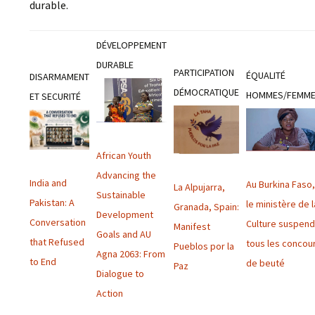
durable.
DÉVELOPPEMENT
DURABLE
PARTICIPATION
ÉQUALITÉ
DISARMAMENT
DÉMOCRATIQUE
HOMMES/FEMM
ET SECURITÉ
African Youth
Advancing the
India and
Au Burkina Faso
La Alpujarra,
Sustainable
Pakistan: A
le ministère de l
Granada, Spain:
Development
Conversation
Culture suspen
Manifest
Goals and AU
that Refused
tous les concou
Pueblos por la
Agna 2063: From
to End
de beuté
Paz
Dialogue to
Action