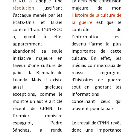
l’ONU a adopté une
La deuxième conclusion
résolution
justifiant
majeure de mon
l’attaque menée par les
Histoire de la culture de
États-Unis et Israël
la guerre
est que le
contre l’Iran. L’UNESCO
contrôle de
a, quant à elle,
l’information est
apparemment
devenu l’arme la plus
abandonné sa seule
importante de cette
initiative majeure en
culture. En effet, les
faveur d’une culture de
médias commerciaux de
paix : la Biennale de
masse regorgent
Luanda. Mais il existe
d’histoires de guerre
aussi quelques
tout en ignorant les
exceptions, comme le
informations
montre un autre article
concernant ceux qui
récent de CPNN. Le
œuvrent pour la paix.
Premier ministre
espagnol, Pedro
Le travail de CPNN revêt
Sánchez, a rendu
donc une importance