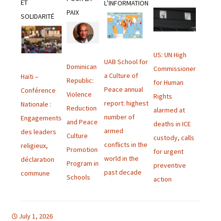
ET
L’INFORMATION
PAIX
SOLIDARITÉ
US: UN High
UAB School for
Dominican
Commissioner
a Culture of
Haïti –
Republic:
for Human
Peace annual
Conférence
Violence
Rights
report: highest
Nationale :
Reduction
alarmed at
number of
Engagements
and Peace
deaths in ICE
armed
des leaders
Culture
custody, calls
conflicts in the
religieux,
Promotion
for urgent
world in the
déclaration
Program in
preventive
past decade
commune
Schools
action
July 1, 2026
bulletins
bulletins