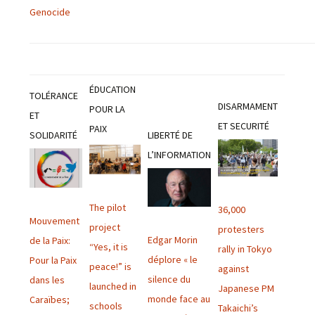
Genocide
ÉDUCATION
TOLÉRANCE
DISARMAMENT
POUR LA
ET
ET SECURITÉ
PAIX
SOLIDARITÉ
LIBERTÉ DE
L’INFORMATION
The pilot
36,000
Mouvement
project
protesters
Edgar Morin
de la Paix:
“Yes, it is
rally in Tokyo
déplore « le
Pour la Paix
peace!” is
against
silence du
dans les
launched in
Japanese PM
monde face au
Caraïbes;
schools
Takaichi’s