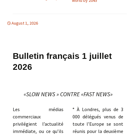
world by 2045
August 1, 2026
bulletins
bulletins
Bulletin français 1 juillet
2026
«SLOW NEWS » CONTRE «FAST NEWS»
Les médias
° À Londres, plus de 3
commerciaux
000 délégués venus de
privilégient l’actualité
toute l’Europe se sont
immédiate, ou ce qu’ils
réunis pour la deuxième