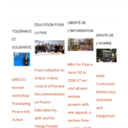
LIBERTÉ DE
ÉDUCATION POUR
L’INFORMATION
TOLÉRANCE
LA PAIX
DROITS DE
ET
L’HOMME
SOLIDARITÉ
Bike for Peace
From Adoption to
turns 50. In
India:
Action: A New
UNESCO
2026-27 we
Cockroach
Council of Europe
Korean
visit all nine
Democracy:
Recommendation
workshop:
nuclear
Unarmed
on Peace
Translating
powers with
and
Education by,
Peace into
one appeal, a
Dangerous
with and for
Action
nuclear-free
Young People