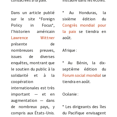
consacrées à la paix.
instauré dans les écoles.
Dans un article publié
° Au Honduras, la
sur le site *Foreign
sixième édition du
Policy in Focus*,
Congrès mondial pour
l’historien américain
la paix
se tiendra en
Lawrence Wittner
août.
présente de
nombreuses preuves,
Afrique :
issues de diverses
enquêtes, montrant que
° Au Bénin, la dix-
le soutien du public à la
septième édition du
solidarité et à la
Forum social mondial
se
coopération
tiendra en août.
internationales est très
important — et en
Océanie :
augmentation — dans
de nombreux pays, y
° Les dirigeants des îles
compris aux États-Unis.
du Pacifique envisagent