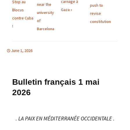
carnage à
Stop au
near the
push to
Gaza »
Blocus
university
revise
contre Cuba
of
constitution
!
Barcelona
June 1, 2026
bulletins
bulletins
Bulletin français 1 mai
2026
. LA PAIX EN MÉDITERRANÉE OCCIDENTALE .