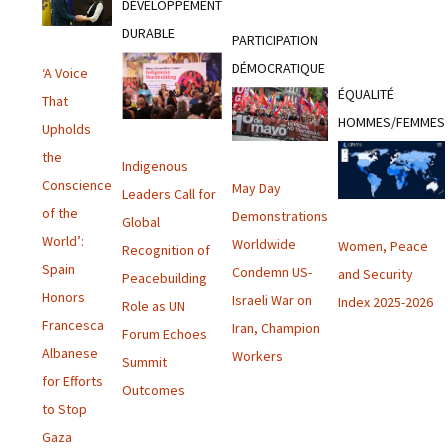
DÉVELOPPEMENT
DURABLE
PARTICIPATION
DÉMOCRATIQUE
‘A Voice
ÉQUALITÉ
That
HOMMES/FEMMES
Upholds
the
Indigenous
Conscience
May Day
Leaders Call for
of the
Demonstrations
Global
World’:
Worldwide
Women, Peace
Recognition of
Spain
Condemn US-
and Security
Peacebuilding
Honors
Israeli War on
Index 2025-2026
Role as UN
Francesca
Iran, Champion
Forum Echoes
Albanese
Workers
Summit
for Efforts
Outcomes
to Stop
Gaza