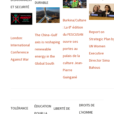
DURABLE
ET SECURITÉ
Burkina/Culture
: La 6ᵉ édition
Report on
du FESCUSAN
The China–Gulf
London:
Strategic Plan b
ouvre ses
axis is reshaping
International
UN Women
portes au
renewable
Conference
Executive
palais de la
energy in the
Against War
Director Sima
culture Jean-
Global South
Bahous
Pierre
Guingané
DROITS DE
ÉDUCATION
TOLÉRANCE
LIBERTÉ DE
L’HOMME
POUR LA