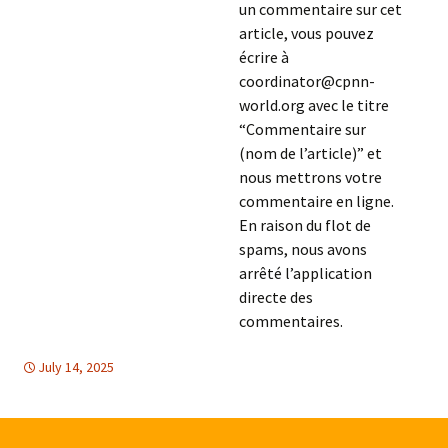
un commentaire sur cet
article, vous pouvez
écrire à
coordinator@cpnn-
world.org avec le titre
“Commentaire sur
(nom de l’article)” et
nous mettrons votre
commentaire en ligne.
En raison du flot de
spams, nous avons
arrêté l’application
directe des
commentaires.
July 14, 2025
Afrique
Afrique
,
PARTICIPATION DEMOCRATIQUE