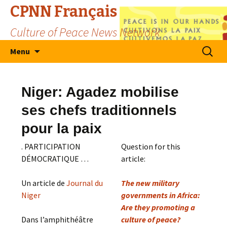
CPNN Français
Culture of Peace News Network
Skip
Search
Menu
to
for:
content
Niger: Agadez mobilise
ses chefs traditionnels
pour la paix
. PARTICIPATION
Question for this
DÉMOCRATIQUE …
article:
Un article de
Journal du
The new military
Niger
governments in Africa:
Are they promoting a
Dans l’amphithéâtre
culture of peace?