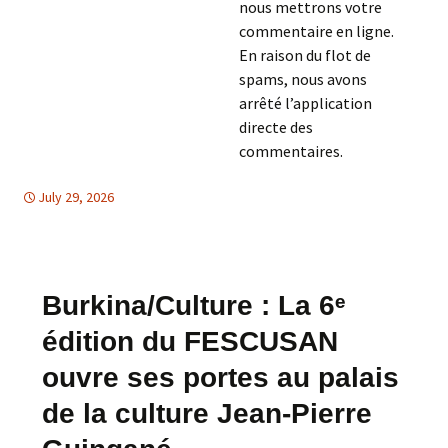
nous mettrons votre
commentaire en ligne.
En raison du flot de
spams, nous avons
arrêté l’application
directe des
commentaires.
July 29, 2026
Afrique
Afrique
,
EGALITE DES FEMMES
Burkina/Culture : La 6ᵉ
édition du FESCUSAN
ouvre ses portes au palais
de la culture Jean-Pierre