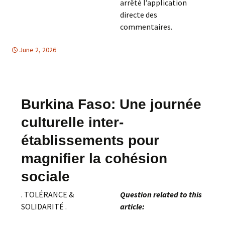
arrêté l’application
directe des
commentaires.
June 2, 2026
Afrique
Afrique
,
PARTICIPATION DEMOCRATIQUE
Burkina Faso: Une journée
culturelle inter-
établissements pour
magnifier la cohésion
sociale
. TOLÉRANCE &
Question related to this
SOLIDARITÉ .
article: