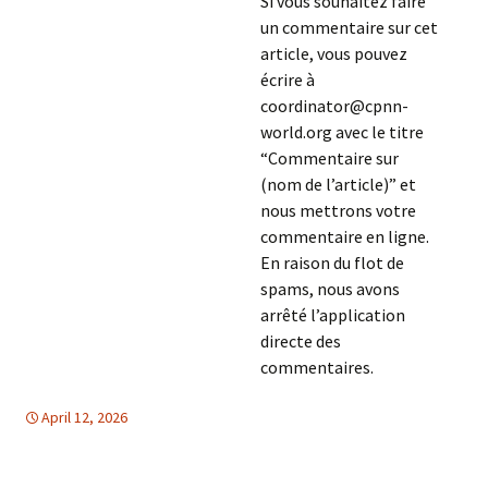
Si vous souhaitez faire
un commentaire sur cet
article, vous pouvez
écrire à
coordinator@cpnn-
world.org avec le titre
“Commentaire sur
(nom de l’article)” et
nous mettrons votre
commentaire en ligne.
En raison du flot de
spams, nous avons
arrêté l’application
directe des
commentaires.
April 12, 2026
Afrique
Afrique
,
TOLERANCE & SOLIDARITE