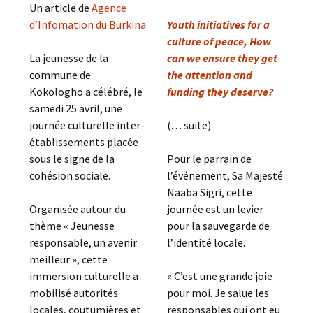
Un article de
Agence
d’Infomation du Burkina
Youth initiatives for a
culture of peace, How
La jeunesse de la
can we ensure they get
commune de
the attention and
Kokologho a célébré, le
funding they deserve?
samedi 25 avril, une
journée culturelle inter-
(. . . suite)
établissements placée
sous le signe de la
Pour le parrain de
cohésion sociale.
l’événement, Sa Majesté
Naaba Sigri, cette
Organisée autour du
journée est un levier
thème « Jeunesse
pour la sauvegarde de
responsable, un avenir
l’identité locale.
meilleur », cette
immersion culturelle a
« C’est une grande joie
mobilisé autorités
pour moi. Je salue les
locales, coutumières et
responsables qui ont eu