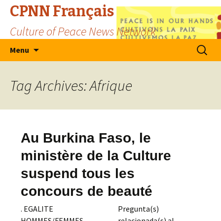
CPNN Français
Culture of Peace News Network
Skip
Search
Menu
to
for:
content
Tag Archives: Afrique
Au Burkina Faso, le
ministère de la Culture
suspend tous les
concours de beauté
. EGALITE
Pregunta(s)
HOMMES/FEMMES .
relacionada(s) al