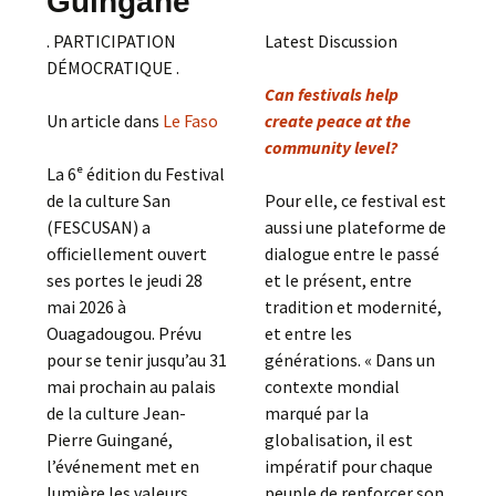
Guingané
. PARTICIPATION
Latest Discussion
DÉMOCRATIQUE .
Can festivals help
Un article dans
Le Faso
create peace at the
community level?
La 6ᵉ édition du Festival
de la culture San
Pour elle, ce festival est
(FESCUSAN) a
aussi une plateforme de
officiellement ouvert
dialogue entre le passé
ses portes le jeudi 28
et le présent, entre
mai 2026 à
tradition et modernité,
Ouagadougou. Prévu
et entre les
pour se tenir jusqu’au 31
générations. « Dans un
mai prochain au palais
contexte mondial
de la culture Jean-
marqué par la
Pierre Guingané,
globalisation, il est
l’événement met en
impératif pour chaque
lumière les valeurs
peuple de renforcer son