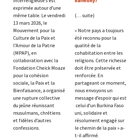
interreligieuse s’est
harmony?
exprimée autour d’une
même table. Le vendredi
(. . . suite)
13 mars 2026, le
Mouvement pour la
« Notre pays a toujours
Culture de la Paix et
été reconnu pour la
l’Amour de la Patrie
qualité de la
(MPAP), en
cohabitation entre les
collaboration avec la
religions. Cette richesse
Fondation Cheick Moaze
doit être préservée et
pour la cohésion
renforcée. En
sociale, la Paix et la
partageant ce moment,
Bienfaisance, a organisé
nous envoyons un
une rupture collective
message d’espoir qui est
du jeûne réunissant
celui d’un Burkina Faso
musulmans, chrétiens
uni, solidaire et
et fidèles d’autres
résolument engagé sur
confessions.
le chemin de la paix » a-
t-il affirmé.