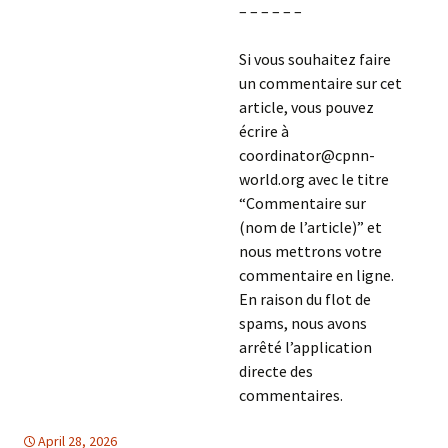
– – – – – –
Si vous souhaitez faire
un commentaire sur cet
article, vous pouvez
écrire à
coordinator@cpnn-
world.org avec le titre
“Commentaire sur
(nom de l’article)” et
nous mettrons votre
commentaire en ligne.
En raison du flot de
spams, nous avons
arrêté l’application
directe des
commentaires.
April 28, 2026
Afrique
Afrique
,
TOLERANCE & SOLIDARITE