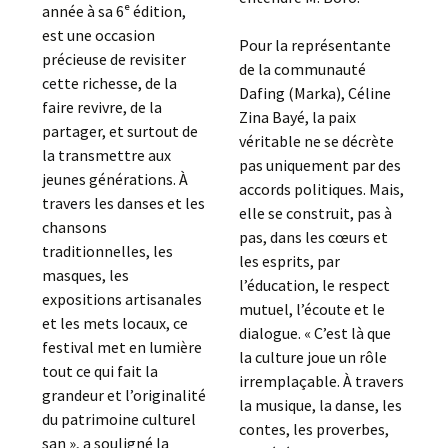
année à sa 6ᵉ édition,
est une occasion
Pour la représentante
précieuse de revisiter
de la communauté
cette richesse, de la
Dafing (Marka), Céline
faire revivre, de la
Zina Bayé, la paix
partager, et surtout de
véritable ne se décrète
la transmettre aux
pas uniquement par des
jeunes générations. À
accords politiques. Mais,
travers les danses et les
elle se construit, pas à
chansons
pas, dans les cœurs et
traditionnelles, les
les esprits, par
masques, les
l’éducation, le respect
expositions artisanales
mutuel, l’écoute et le
et les mets locaux, ce
dialogue. « C’est là que
festival met en lumière
la culture joue un rôle
tout ce qui fait la
irremplaçable. À travers
grandeur et l’originalité
la musique, la danse, les
du patrimoine culturel
contes, les proverbes,
san », a souligné la