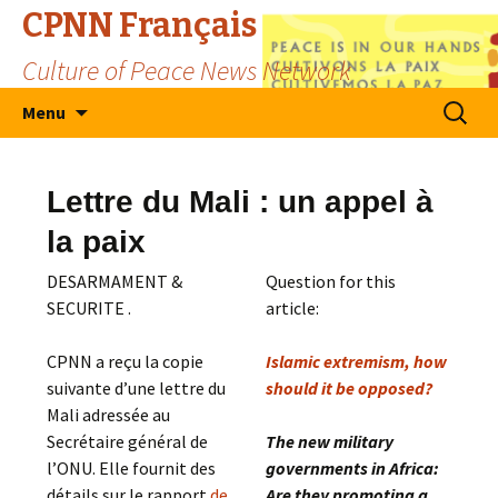
CPNN Français
Culture of Peace News Network
Skip
Search
Menu
to
for:
content
Lettre du Mali : un appel à
la paix
DESARMAMENT &
Question for this
SECURITE .
article:
CPNN a reçu la copie
Islamic extremism, how
suivante d’une lettre du
should it be opposed?
Mali adressée au
Secrétaire général de
The new military
l’ONU. Elle fournit des
governments in Africa:
détails sur le rapport
de
Are they promoting a