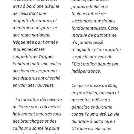
avec à bord une dizaine
jamais rebellé et a
de civils dont une
toujours refusé de
majorité de femmes et
succomber aux sirènes
d’enfants a disparu sur
fondamentalistes. Cette
une route nationale
marque de patriotisme
fréquentée par l’armée
n’a jamais cessé
maliennes et ses
d’inquiéter et de paraitre
supplétifs de Wagner.
suspecte aux yeux de
Pendant toute une nuit et
l’Etat malien depuis son
une journée les parents
indépendance.
des disparus ont cherché
en vain des nouvelles.
Ce qui se passe au Mali,
en particulier, au nord et
La macabre découverte
au centre, relève du
de leurs corps calcinés et
génocide et du crime
hâtivement enterrés sous
contre l’humanité. La vie
des branchages et des
humaine à Gaza ou en
cailloux a sonné le point
Ukraine est elle plus