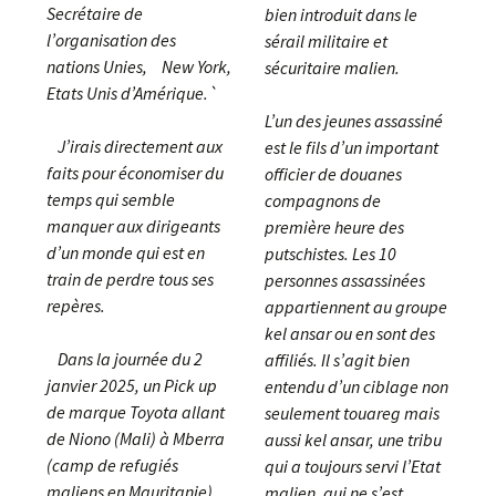
Secrétaire de
bien introduit dans le
l’organisation des
sérail militaire et
nations Unies, New York,
sécuritaire malien.
Etats Unis d’Amérique.`
L’un des jeunes assassiné
J’irais directement aux
est le fils d’un important
faits pour économiser du
officier de douanes
temps qui semble
compagnons de
manquer aux dirigeants
première heure des
d’un monde qui est en
putschistes. Les 10
train de perdre tous ses
personnes assassinées
repères.
appartiennent au groupe
kel ansar ou en sont des
Dans la journée du 2
affiliés. Il s’agit bien
janvier 2025, un Pick up
entendu d’un ciblage non
de marque Toyota allant
seulement touareg mais
de Niono (Mali) à Mberra
aussi kel ansar, une tribu
(camp de refugiés
qui a toujours servi l’Etat
maliens en Mauritanie)
malien, qui ne s’est