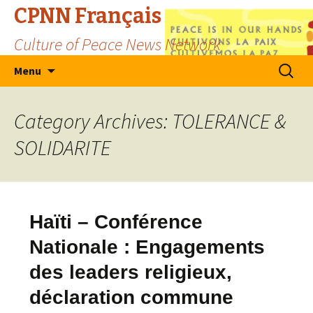
CPNN Français
Culture of Peace News Network
Skip
Search
Menu
to
for:
content
Category Archives: TOLERANCE &
SOLIDARITE
Haïti – Conférence
Nationale : Engagements
des leaders religieux,
déclaration commune