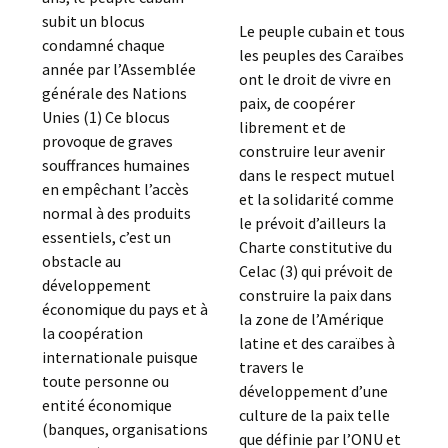
subit un blocus
Le peuple cubain et tous
condamné chaque
les peuples des Caraïbes
année par l’Assemblée
ont le droit de vivre en
générale des Nations
paix, de coopérer
Unies (1) Ce blocus
librement et de
provoque de graves
construire leur avenir
souffrances humaines
dans le respect mutuel
en empêchant l’accès
et la solidarité comme
normal à des produits
le prévoit d’ailleurs la
essentiels, c’est un
Charte constitutive du
obstacle au
Celac (3) qui prévoit de
développement
construire la paix dans
économique du pays et à
la zone de l’Amérique
la coopération
latine et des caraïbes à
internationale puisque
travers le
toute personne ou
développement d’une
entité économique
culture de la paix telle
(banques, organisations
que définie par l’ONU et