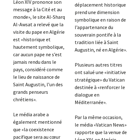
Léon XIV prononce son
déplacement historique
message à la Cité et au
prend une dimension
monde», le site Al-Sharq
symbolique en raison de
Al-Awsat a relevé que la
l’appartenance du
visite du pape en Algérie
souverain pontife à la
est «historique et
tradition liée à Saint
hautement symbolique,
Augustin, né en Algérie».
car aucun pape ne s’est
jamais rendu dans le
Plusieurs autres titres
pays, considéré comme
ont salué une «initiative
le lieu de naissance de
stratégique» du Vatican
Saint Augustin, l’un des
destinée à «renforcer le
grands penseurs
dialogue en
chrétiens».
Méditerranée».
Le média arabe a
Par la même occasion,
également mentionné
le média «Vatican News»
que «la coexistence
rapporte que la venue de
pacifique sera au cœur
Léon XIV en Algérie