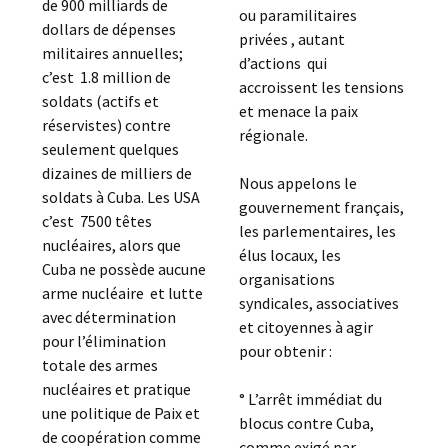
de 900 milliards de
ou paramilitaires
dollars de dépenses
privées , autant
militaires annuelles;
d’actions qui
c’est 1.8 million de
accroissent les tensions
soldats (actifs et
et menace la paix
réservistes) contre
régionale.
seulement quelques
dizaines de milliers de
Nous appelons le
soldats à Cuba. Les USA
gouvernement français,
c’est 7500 têtes
les parlementaires, les
nucléaires, alors que
élus locaux, les
Cuba ne possède aucune
organisations
arme nucléaire et lutte
syndicales, associatives
avec détermination
et citoyennes à agir
pour l’élimination
pour obtenir :
totale des armes
nucléaires et pratique
° L’arrêt immédiat du
une politique de Paix et
blocus contre Cuba,
de coopération comme
comme exigé par