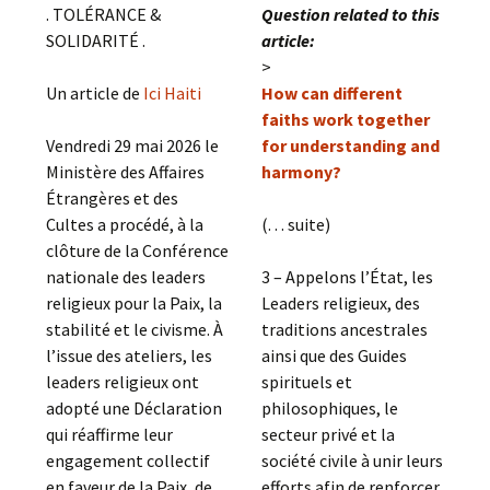
. TOLÉRANCE &
Question related to this
SOLIDARITÉ .
article:
>
Un article de
Ici Haiti
How can different
faiths work together
Vendredi 29 mai 2026 le
for understanding and
Ministère des Affaires
harmony?
Étrangères et des
Cultes a procédé, à la
(. . . suite)
clôture de la Conférence
nationale des leaders
3 – Appelons l’État, les
religieux pour la Paix, la
Leaders religieux, des
stabilité et le civisme. À
traditions ancestrales
l’issue des ateliers, les
ainsi que des Guides
leaders religieux ont
spirituels et
adopté une Déclaration
philosophiques, le
qui réaffirme leur
secteur privé et la
engagement collectif
société civile à unir leurs
en faveur de la Paix, de
efforts afin de renforcer