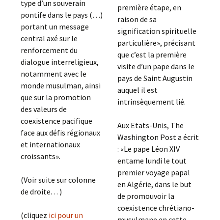
type d’un souverain
première étape, en
pontife dans le pays (…)
raison de sa
portant un message
signification spirituelle
central axé sur le
particulière», précisant
renforcement du
que c’est la première
dialogue interreligieux,
visite d’un pape dans le
notamment avec le
pays de Saint Augustin
monde musulman, ainsi
auquel il est
que sur la promotion
intrinsèquement lié.
des valeurs de
coexistence pacifique
Aux Etats-Unis, The
face aux défis régionaux
Washington Post a écrit
et internationaux
: «Le pape Léon XIV
croissants».
entame lundi le tout
premier voyage papal
(Voir suite sur colonne
en Algérie, dans le but
de droite. . . )
de promouvoir la
coexistence chrétiano-
(cliquez
ici pour un
musulmane en cette