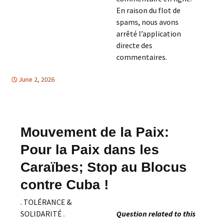
En raison du flot de
spams, nous avons
arrêté l’application
directe des
commentaires.
June 2, 2026
Amerique Latine
Amerique Latine
,
TOLERANCE & SOLIDARITE
Mouvement de la Paix:
Pour la Paix dans les
Caraïbes; Stop au Blocus
contre Cuba !
. TOLÉRANCE &
SOLIDARITÉ .
Question related to this