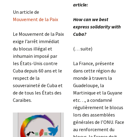
article:
Un article de
Mouvement de la Paix
How can we best
express solidarity with
Le Mouvement de la Paix
Cuba?
exige l’arrêt immédiat
du blocus illégal et
(. . . suite)
inhumain imposé par
les États-Unis contre
La France, présente
Cuba depuis 60 ans et le
dans cette région du
respect de la
monde à travers la
souveraineté de Cuba et
Guadeloupe, la
de de tous les États des
Martinique et la Guyane
Caraïbes.
etc…, a condamné
régulièrement le blocus
lors des assemblées
générales de l’ONU. Face
au renforcement du
blocus la France doit