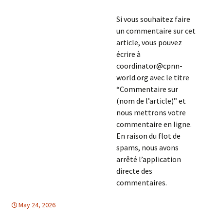
Si vous souhaitez faire
un commentaire sur cet
article, vous pouvez
écrire à
coordinator@cpnn-
world.org avec le titre
“Commentaire sur
(nom de l’article)” et
nous mettrons votre
commentaire en ligne.
En raison du flot de
spams, nous avons
arrêté l’application
directe des
commentaires.
May 24, 2026
Amerique Latine
Amerique Latine
,
,
Europe
Europe
,
TOLERANCE &
SOLIDARITE