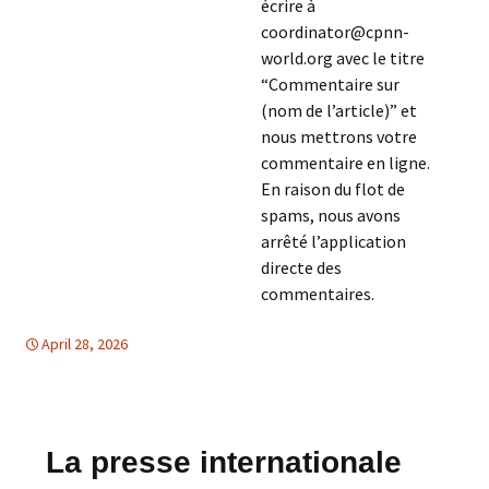
écrire à
coordinator@cpnn-
world.org avec le titre
“Commentaire sur
(nom de l’article)” et
nous mettrons votre
commentaire en ligne.
En raison du flot de
spams, nous avons
arrêté l’application
directe des
commentaires.
April 28, 2026
Afrique
Afrique
,
TOLERANCE & SOLIDARITE
La presse internationale