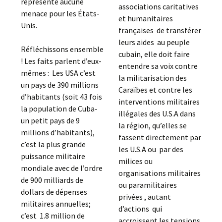
représente aucune
associations caritatives
menace pour les États-
et humanitaires
Unis.
françaises de transférer
leurs aides au peuple
Réfléchissons ensemble
cubain, elle doit faire
! Les faits parlent d’eux-
entendre sa voix contre
mêmes : Les USA c’est
la militarisation des
un pays de 390 millions
Caraïbes et contre les
d’habitants (soit 43 fois
interventions militaires
la population de Cuba-
illégales des U.S.A dans
un petit pays de 9
la région, qu’elles se
millions d’habitants),
fassent directement par
c’est la plus grande
les U.S.A ou par des
puissance militaire
milices ou
mondiale avec de l’ordre
organisations militaires
de 900 milliards de
ou paramilitaires
dollars de dépenses
privées , autant
militaires annuelles;
d’actions qui
c’est 1.8 million de
accroissent les tensions