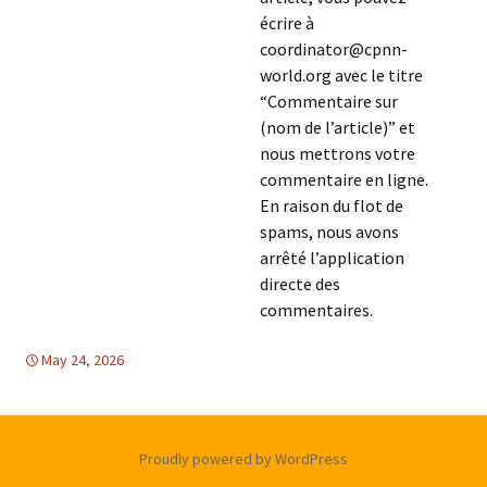
écrire à
coordinator@cpnn-
world.org avec le titre
“Commentaire sur
(nom de l’article)” et
nous mettrons votre
commentaire en ligne.
En raison du flot de
spams, nous avons
arrêté l’application
directe des
commentaires.
May 24, 2026
Amerique Latine
Amerique Latine
,
,
Europe
Europe
,
TOLERANCE &
SOLIDARITE
Proudly powered by WordPress