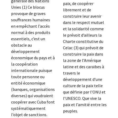
générale des Nations
paix, de coopérer
Unies (1) Ce blocus
librement et de
provoque de graves
construire leur avenir
souffrances humaines
dans le respect mutuel
en empêchant l’accès
et la solidarité comme
normal à des produits
le prévoit d’ailleurs la
essentiels, c’est un
Charte constitutive du
obstacle au
Celac (3) qui prévoit de
développement
construire la paix dans
économique du pays et à
la zone de l’Amérique
la coopération
latine et des caraïbes à
internationale puisque
travers le
toute personne ou
développement d’une
entité économique
culture de la paix telle
(banques, organisations
que définie par l’ONU et
diverses) qui voudraient
l’UNESCO. Que vive la
coopérer avec Cuba font
paix et l’amitié entre les
systématiquement
peuples.
l’objet de sanctions.