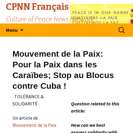
CPNN Français
Culture of Peace News Network
Skip
Search
Menu
to
for:
content
Mouvement de la Paix:
Pour la Paix dans les
Caraïbes; Stop au Blocus
contre Cuba !
. TOLÉRANCE &
SOLIDARITÉ .
Question related to this
article:
Un article de
Mouvement de la Paix
How can we best
express solidarity with