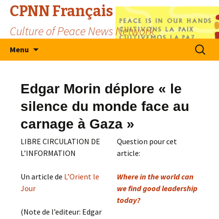
CPNN Français
Culture of Peace News Network
Skip
Search
Menu
to
for:
content
Edgar Morin déplore « le
silence du monde face au
carnage à Gaza »
LIBRE CIRCULATION DE
Question pour cet
L’INFORMATION
article:
Un article de
L’Orient le
Where in the world can
Jour
we find good leadership
today?
(Note de l’editeur: Edgar