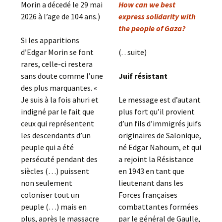
Morin a décedé le 29 mai
How can we best
2026 à l’age de 104 ans.)
express solidarity with
the people of Gaza?
Si les apparitions
d’Edgar Morin se font
(. . suite)
rares, celle-ci restera
sans doute comme l’une
Juif résistant
des plus marquantes. «
Je suis à la fois ahuri et
Le message est d’autant
indigné par le fait que
plus fort qu’il provient
ceux qui représentent
d’un fils d’immigrés juifs
les descendants d’un
originaires de Salonique,
peuple qui a été
né Edgar Nahoum, et qui
persécuté pendant des
a rejoint la Résistance
siècles (…) puissent
en 1943 en tant que
non seulement
lieutenant dans les
coloniser tout un
Forces françaises
peuple (…) mais en
combattantes formées
plus, après le massacre
par le général de Gaulle,