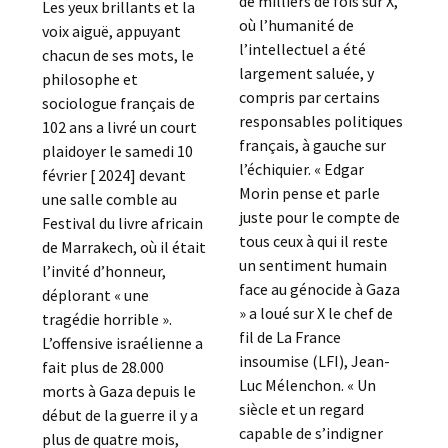
de milliers de fois sur X,
Les yeux brillants et la
où l’humanité de
voix aiguë, appuyant
l’intellectuel a été
chacun de ses mots, le
largement saluée, y
philosophe et
compris par certains
sociologue français de
responsables politiques
102 ans a livré un court
français, à gauche sur
plaidoyer le samedi 10
l’échiquier. « Edgar
février [ 2024] devant
Morin pense et parle
une salle comble au
juste pour le compte de
Festival du livre africain
tous ceux à qui il reste
de Marrakech, où il était
un sentiment humain
l’invité d’honneur,
face au génocide à Gaza
déplorant « une
» a loué sur X le chef de
tragédie horrible ».
fil de La France
L’offensive israélienne a
insoumise (LFI), Jean-
fait plus de 28.000
Luc Mélenchon. « Un
morts à Gaza depuis le
siècle et un regard
début de la guerre il y a
capable de s’indigner
plus de quatre mois,