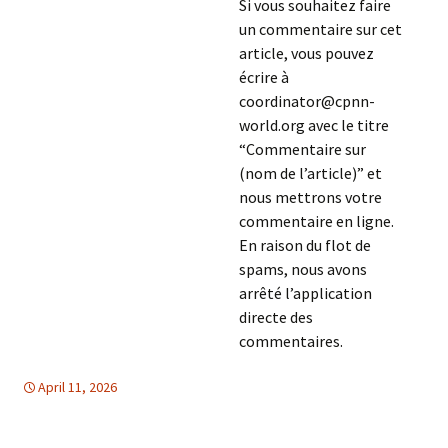
Si vous souhaitez faire
un commentaire sur cet
article, vous pouvez
écrire à
coordinator@cpnn-
world.org avec le titre
“Commentaire sur
(nom de l’article)” et
nous mettrons votre
commentaire en ligne.
En raison du flot de
spams, nous avons
arrêté l’application
directe des
commentaires.
April 11, 2026
Moyen Orient
Moyen Orient
,
TOLERANCE & SOLIDARITE