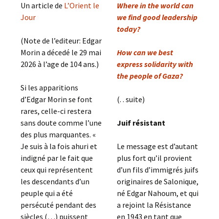
Un article de
L’Orient le
Where in the world can
Jour
we find good leadership
today?
(Note de l’editeur: Edgar
Morin a décedé le 29 mai
How can we best
2026 à l’age de 104 ans.)
express solidarity with
the people of Gaza?
Si les apparitions
d’Edgar Morin se font
(. . suite)
rares, celle-ci restera
sans doute comme l’une
Juif résistant
des plus marquantes. «
Je suis à la fois ahuri et
Le message est d’autant
indigné par le fait que
plus fort qu’il provient
ceux qui représentent
d’un fils d’immigrés juifs
les descendants d’un
originaires de Salonique,
peuple qui a été
né Edgar Nahoum, et qui
persécuté pendant des
a rejoint la Résistance
siècles (…) puissent
en 1943 en tant que