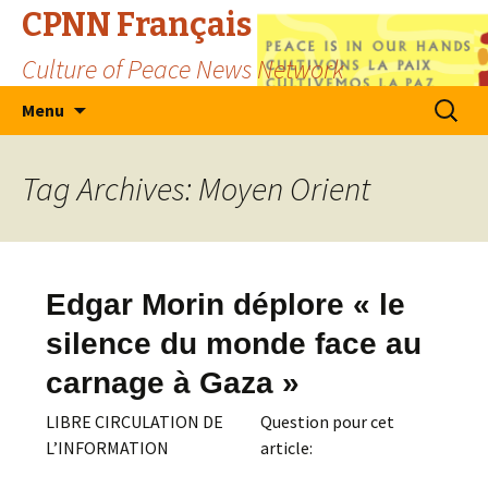
CPNN Français
Culture of Peace News Network
Skip
Search
Menu
to
for:
content
Tag Archives: Moyen Orient
Edgar Morin déplore « le
silence du monde face au
carnage à Gaza »
LIBRE CIRCULATION DE
Question pour cet
L’INFORMATION
article: