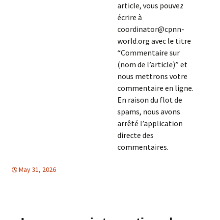
article, vous pouvez
écrire à
coordinator@cpnn-
world.org avec le titre
“Commentaire sur
(nom de l’article)” et
nous mettrons votre
commentaire en ligne.
En raison du flot de
spams, nous avons
arrêté l’application
directe des
commentaires.
May 31, 2026
DROITS DE L'HOMME
Europe
,
Moyen Orient
,
Europe
,
LIBRE
CIRCULATION D'INFORMATION
,
Moyen Orient