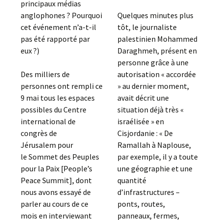
principaux médias
anglophones ? Pourquoi
Quelques minutes plus
cet événement n’a-t-il
tôt, le journaliste
pas été rapporté par
palestinien Mohammed
eux ?)
Daraghmeh, présent en
personne grâce à une
Des milliers de
autorisation « accordée
personnes ont rempli ce
» au dernier moment,
9 mai tous les espaces
avait décrit une
possibles du Centre
situation déjà très «
international de
israélisée » en
congrès de
Cisjordanie : « De
Jérusalem pour
Ramallah à Naplouse,
le Sommet des Peuples
par exemple, il y a toute
pour la Paix [People’s
une géographie et une
Peace Summit], dont
quantité
nous avons essayé de
d’infrastructures –
parler au cours de ce
ponts, routes,
mois en interviewant
panneaux, fermes,