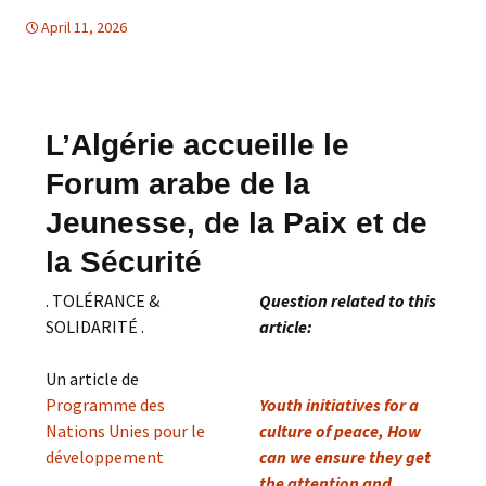
April 11, 2026
Moyen Orient
Moyen Orient
,
TOLERANCE & SOLIDARITE
L’Algérie accueille le
Forum arabe de la
Jeunesse, de la Paix et de
la Sécurité
. TOLÉRANCE &
Question related to this
SOLIDARITÉ .
article:
Un article de
Programme des
Youth initiatives for a
Nations Unies pour le
culture of peace, How
développement
can we ensure they get
the attention and