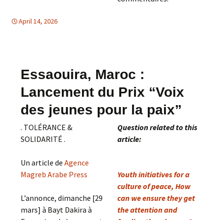
April 14, 2026
Moyen Orient
Moyen Orient
,
TOLERANCE & SOLIDARITE
Essaouira, Maroc :
Lancement du Prix “Voix
des jeunes pour la paix”
. TOLÉRANCE &
Question related to this
SOLIDARITÉ .
article:
Un article de
Agence
Magreb Arabe Press
Youth initiatives for a
culture of peace, How
L’annonce, dimanche [29
can we ensure they get
mars] à Bayt Dakira à
the attention and