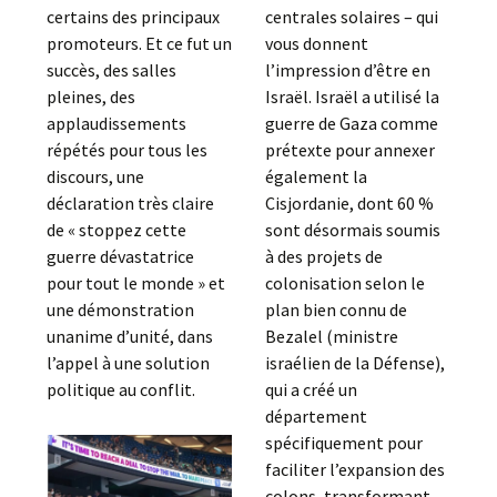
certains des principaux
centrales solaires – qui
promoteurs. Et ce fut un
vous donnent
succès, des salles
l’impression d’être en
pleines, des
Israël. Israël a utilisé la
applaudissements
guerre de Gaza comme
répétés pour tous les
prétexte pour annexer
discours, une
également la
déclaration très claire
Cisjordanie, dont 60 %
de « stoppez cette
sont désormais soumis
guerre dévastatrice
à des projets de
pour tout le monde » et
colonisation selon le
une démonstration
plan bien connu de
unanime d’unité, dans
Bezalel (ministre
l’appel à une solution
israélien de la Défense),
politique au conflit.
qui a créé un
département
spécifiquement pour
faciliter l’expansion des
colons, transformant