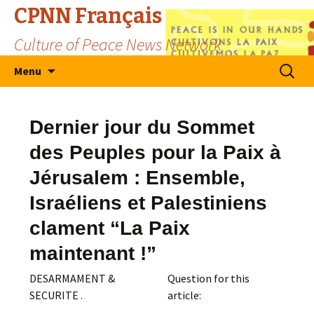
CPNN Français
Culture of Peace News Network
Skip
Search
Menu
to
for:
content
Dernier jour du Sommet
des Peuples pour la Paix à
Jérusalem : Ensemble,
Israéliens et Palestiniens
clament “La Paix
maintenant !”
DESARMAMENT &
Question for this
SECURITE .
article: