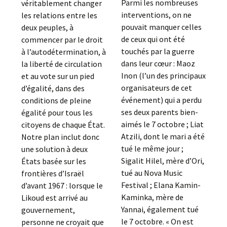
Parmi les nombreuses
véritablement changer
interventions, on ne
les relations entre les
pouvait manquer celles
deux peuples, à
de ceux qui ont été
commencer par le droit
touchés par la guerre
à l’autodétermination, à
dans leur cœur : Maoz
la liberté de circulation
Inon (l’un des principaux
et au vote sur un pied
organisateurs de cet
d’égalité, dans des
événement) qui a perdu
conditions de pleine
ses deux parents bien-
égalité pour tous les
aimés le 7 octobre ; Liat
citoyens de chaque État.
Atzili, dont le mari a été
Notre plan inclut donc
tué le même jour ;
une solution à deux
Sigalit Hilel, mère d’Ori,
États basée sur les
tué au Nova Music
frontières d’Israël
Festival ; Elana Kamin-
d’avant 1967 : lorsque le
Kaminka, mère de
Likoud est arrivé au
Yannai, également tué
gouvernement,
le 7 octobre. « On est
personne ne croyait que