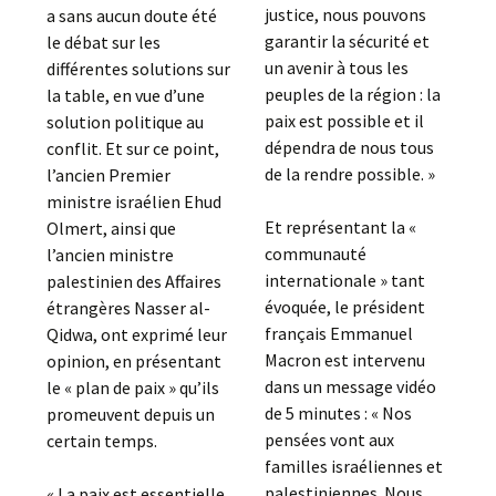
justice, nous pouvons
a sans aucun doute été
garantir la sécurité et
le débat sur les
un avenir à tous les
différentes solutions sur
peuples de la région : la
la table, en vue d’une
paix est possible et il
solution politique au
dépendra de nous tous
conflit. Et sur ce point,
de la rendre possible. »
l’ancien Premier
ministre israélien Ehud
Et représentant la «
Olmert, ainsi que
communauté
l’ancien ministre
internationale » tant
palestinien des Affaires
évoquée, le président
étrangères Nasser al-
français Emmanuel
Qidwa, ont exprimé leur
Macron est intervenu
opinion, en présentant
dans un message vidéo
le « plan de paix » qu’ils
de 5 minutes : « Nos
promeuvent depuis un
pensées vont aux
certain temps.
familles israéliennes et
palestiniennes. Nous
« La paix est essentielle,