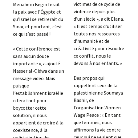
victimes de ce cycle de
Menahem Begin ferait
violence depuis plus
la paix avec l’Égypte et
d’un siècle », a dit Elana.
qu’Israël se retirerait du
« Il est temps d’utiliser
Sinaï, et pourtant, c’est
toutes nos ressources
ce qui s’est passé !
d’humanité et de
créativité pour résoudre
« Cette conférence est
ce conflit, nous le
sans aucun doute
devons à nos enfants. »
importante », a ajouté
Nasser al-Qidwa dans un
Des propos qui
message vidéo. Mais
rappellent ceux de la
puisque
palestinienne Soumaya
l’establishment israélie
Bashir, de
n fera tout pour
l’organisation Women
boycotter cette
Wage Peace : « En tant
solution, il nous
que femmes, nous
appartient de croire à la
affirmons la vie contre
coexistence, à la
ceux qui ne veulent que
redistribution des