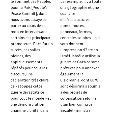
le Sommet des Peuples
par exemple, il y a toute
pour la Paix [People’s
une géographie et une
Peace Summit], dont
quantité
nous avons essayé de
d’infrastructures –
parler au cours de ce
ponts, routes,
mois en interviewant
panneaux, fermes,
certains des principaux
centrales solaires – qui
promoteurs. Et ce fut un
vous donnent
succès, des salles
l’impression d’être en
pleines, des
Israël. Israël a utilisé la
applaudissements
guerre de Gaza comme
répétés pour tous les
prétexte pour annexer
discours, une
également la
déclaration très claire
Cisjordanie, dont 60 %
de « stoppez cette
sont désormais soumis
guerre dévastatrice
à des projets de
pour tout le monde » et
colonisation selon le
une démonstration
plan bien connu de
unanime d’unité, dans
Bezalel (ministre