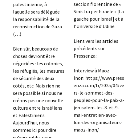
section florentine de «
palestinienne, à
Sinistra per Israele » [La
laquelle sera déléguée
gauche pour Israël] et à
la responsabilité de la
l’Université d’Udine.
reconstruction de Gaza.
(…)
Liens vers les articles
précédents sur
Bien sûr, beaucoup de
Pressenza :
choses devront être
négociées : les colonies,
Interview à Maoz
les réfugiés, les mesures
Inon: https://www.press
de sécurité des deux
enza.com/fr/2025/04/ve
côtés, etc. Mais rien ne
rs-le-sommet-des-
sera possible si nous ne
peuples-pour-la-paix-a-
créons pas une nouvelle
jerusalem-les-8-et-9-
culture entre Israéliens
mai-entretien-avec-
et Palestiniens.
lun-des-organisateurs-
Aujourd’hui, nous
maoz-inon/
sommes ici pour dire
qu’ensemble, nous