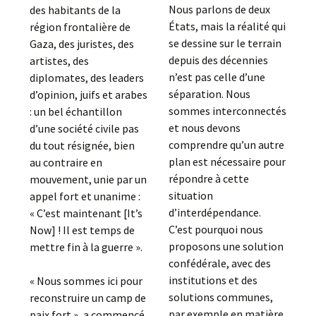
Nous parlons de deux
des habitants de la
États, mais la réalité qui
région frontalière de
se dessine sur le terrain
Gaza, des juristes, des
depuis des décennies
artistes, des
n’est pas celle d’une
diplomates, des leaders
séparation. Nous
d’opinion, juifs et arabes
sommes interconnectés
: un bel échantillon
et nous devons
d’une société civile pas
comprendre qu’un autre
du tout résignée, bien
plan est nécessaire pour
au contraire en
répondre à cette
mouvement, unie par un
situation
appel fort et unanime :
d’interdépendance.
« C’est maintenant [It’s
C’est pourquoi nous
Now] ! Il est temps de
proposons une solution
mettre fin à la guerre ».
confédérale, avec des
institutions et des
« Nous sommes ici pour
solutions communes,
reconstruire un camp de
par exemple en matière
paix fort », a commencé