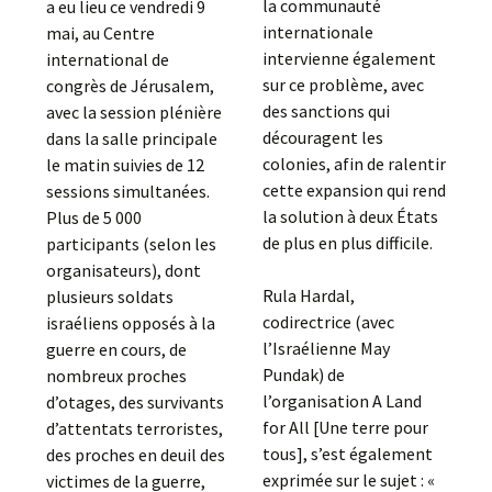
la communauté
a eu lieu ce vendredi 9
internationale
mai, au Centre
intervienne également
international de
sur ce problème, avec
congrès de Jérusalem,
des sanctions qui
avec la session plénière
découragent les
dans la salle principale
colonies, afin de ralentir
le matin suivies de 12
cette expansion qui rend
sessions simultanées.
la solution à deux États
Plus de 5 000
de plus en plus difficile.
participants (selon les
organisateurs), dont
Rula Hardal,
plusieurs soldats
codirectrice (avec
israéliens opposés à la
l’Israélienne May
guerre en cours, de
Pundak) de
nombreux proches
l’organisation A Land
d’otages, des survivants
for All [Une terre pour
d’attentats terroristes,
tous], s’est également
des proches en deuil des
exprimée sur le sujet : «
victimes de la guerre,