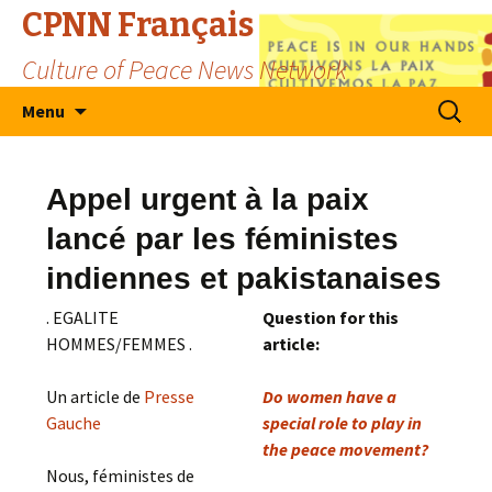
CPNN Français
Culture of Peace News Network
Skip
Search
Menu
to
for:
content
Appel urgent à la paix
lancé par les féministes
indiennes et pakistanaises
. EGALITE
Question for this
HOMMES/FEMMES .
article:
Un article de
Presse
Do women have a
Gauche
special role to play in
the peace movement?
Nous, féministes de