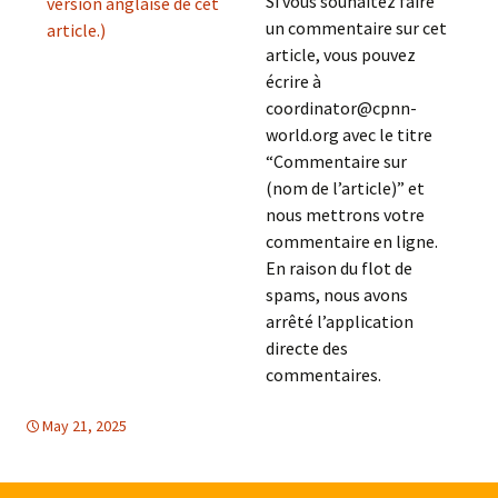
Si vous souhaitez faire
version anglaise de cet
un commentaire sur cet
article.)
article, vous pouvez
écrire à
coordinator@cpnn-
world.org avec le titre
“Commentaire sur
(nom de l’article)” et
nous mettrons votre
commentaire en ligne.
En raison du flot de
spams, nous avons
arrêté l’application
directe des
commentaires.
May 21, 2025
Asie du Sud
Asie du sud
,
EGALITE DES FEMMES