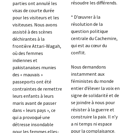
résoudre les différends.
parties ont annulé les
visas de courte durée
* D’œuvrer à la
pour les visiteurs et les
résolution de la
visiteuses. Nous avons
question politique
assisté à des scènes
centrale du Cachemire,
déchirantes à la
qui est au cœur du
frontière Attari-Wagah,
conflit.
où des femmes
indiennes et
Nous demandons
pakistanaises munies
instamment aux
des « mauvais »
féministes du monde
passeports ont été
entier d’élever la voix en
contraintes de remettre
signe de solidarité et de
leurs enfants à leurs
se joindre à nous pour
maris avant de passer
résister à la guerre et
dans « leurs pays », ce
construire la paix. Il n’y
qui a provoqué une
a ni temps ni espace
détresse insondable
pour la complaisance.
pour les femmes elles-