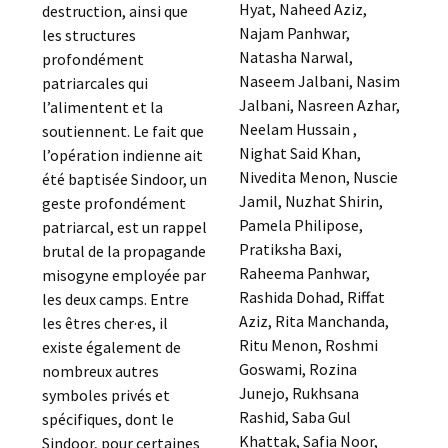
Hyat, Naheed Aziz,
destruction, ainsi que
Najam Panhwar,
les structures
Natasha Narwal,
profondément
Naseem Jalbani, Nasim
patriarcales qui
Jalbani, Nasreen Azhar,
l’alimentent et la
Neelam Hussain ,
soutiennent. Le fait que
Nighat Said Khan,
l’opération indienne ait
Nivedita Menon, Nuscie
été baptisée Sindoor, un
Jamil, Nuzhat Shirin,
geste profondément
Pamela Philipose,
patriarcal, est un rappel
Pratiksha Baxi,
brutal de la propagande
Raheema Panhwar,
misogyne employée par
Rashida Dohad, Riffat
les deux camps. Entre
Aziz, Rita Manchanda,
les êtres cher·es, il
Ritu Menon, Roshmi
existe également de
Goswami, Rozina
nombreux autres
Junejo, Rukhsana
symboles privés et
Rashid, Saba Gul
spécifiques, dont le
Khattak, Safia Noor,
Sindoor, pour certaines