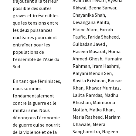
Avantika Tewari, Ayesha
s’ajoutent à la terreur
Kidwai, Beena Sarwar,
possible des suites
Chayanika Shah,
graves et irréversibles
Devangana Kalita,
que les tensions entre
Elaine Alam, Farrah
les deux puissances
Taufiq, Farida Shaheed,
nucléaires pourraient
Gulbadan Javed ,
entraîner pour les
Haseen Musarat, Huma
populations de
Ahmed-Ghosh, Humaira
l’ensemble de l’Asie du
Rahman, Iram Hashmi,
Sud.
Kalyani Menon Sen,
Kavita Krishnan, Kausar
En tant que féministes,
Khan, Khawar Mumtaz,
nous sommes
Lalita Ramdas, Madhu
fondamentalement
Bhushan, Maimoona
contre la guerre et le
Mollah, Malka Khan,
militarisme. Nous
Maria Rasheed, Mariam
dénonçons l’économie
Dhawale, Meera
de guerre qui se nourrit
Sanghamitra, Nageen
de la violence et de la