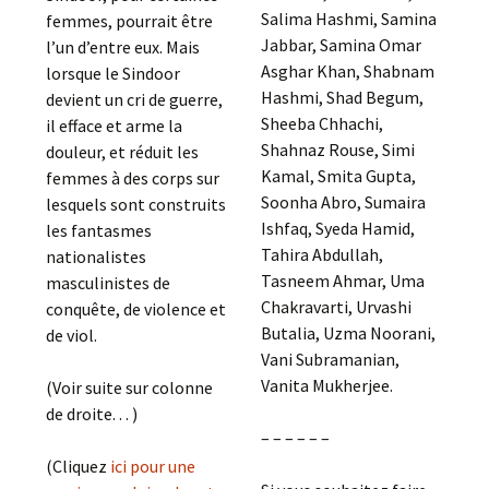
Salima Hashmi, Samina
femmes, pourrait être
Jabbar, Samina Omar
l’un d’entre eux. Mais
Asghar Khan, Shabnam
lorsque le Sindoor
Hashmi, Shad Begum,
devient un cri de guerre,
Sheeba Chhachi,
il efface et arme la
Shahnaz Rouse, Simi
douleur, et réduit les
Kamal, Smita Gupta,
femmes à des corps sur
Soonha Abro, Sumaira
lesquels sont construits
Ishfaq, Syeda Hamid,
les fantasmes
Tahira Abdullah,
nationalistes
Tasneem Ahmar, Uma
masculinistes de
Chakravarti, Urvashi
conquête, de violence et
Butalia, Uzma Noorani,
de viol.
Vani Subramanian,
Vanita Mukherjee.
(Voir suite sur colonne
de droite. . . )
– – – – – –
(Cliquez
ici pour une