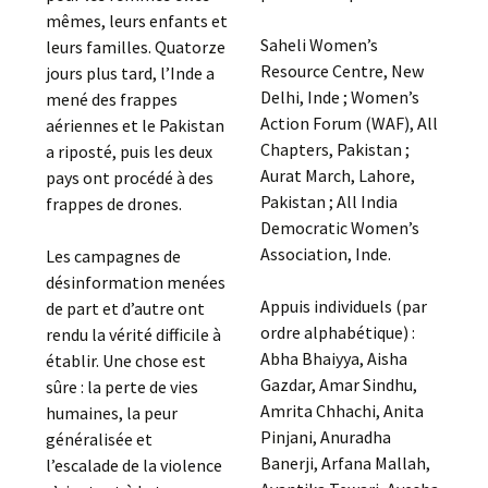
mêmes, leurs enfants et
Saheli Women’s
leurs familles. Quatorze
Resource Centre, New
jours plus tard, l’Inde a
Delhi, Inde ; Women’s
mené des frappes
Action Forum (WAF), All
aériennes et le Pakistan
Chapters, Pakistan ;
a riposté, puis les deux
Aurat March, Lahore,
pays ont procédé à des
Pakistan ; All India
frappes de drones.
Democratic Women’s
Association, Inde.
Les campagnes de
désinformation menées
Appuis individuels (par
de part et d’autre ont
ordre alphabétique) :
rendu la vérité difficile à
Abha Bhaiyya, Aisha
établir. Une chose est
Gazdar, Amar Sindhu,
sûre : la perte de vies
Amrita Chhachi, Anita
humaines, la peur
Pinjani, Anuradha
généralisée et
Banerji, Arfana Mallah,
l’escalade de la violence