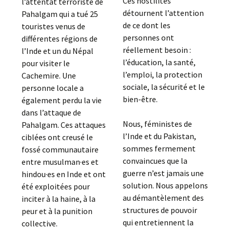
Ces hostilités
l’attentat terroriste de
détournent l’attention
Pahalgam qui a tué 25
de ce dont les
touristes venus de
personnes ont
différentes régions de
réellement besoin :
l’Inde et un du Népal
l’éducation, la santé,
pour visiter le
l’emploi, la protection
Cachemire. Une
sociale, la sécurité et le
personne locale a
bien-être.
également perdu la vie
dans l’attaque de
Nous, féministes de
Pahalgam. Ces attaques
l’Inde et du Pakistan,
ciblées ont creusé le
sommes fermement
fossé communautaire
convaincues que la
entre musulman·es et
guerre n’est jamais une
hindou·es en Inde et ont
solution. Nous appelons
été exploitées pour
au démantèlement des
inciter à la haine, à la
structures de pouvoir
peur et à la punition
qui entretiennent la
collective.