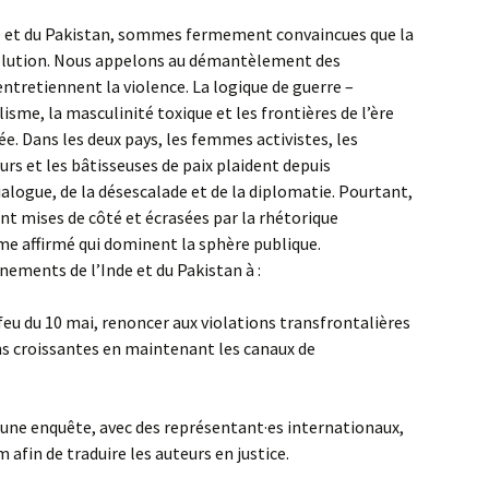
de et du Pakistan, sommes fermement convaincues que la
solution. Nous appelons au démantèlement des
entretiennent la violence. La logique de guerre –
isme, la masculinité toxique et les frontières de l’ère
tée. Dans les deux pays, les femmes activistes, les
eurs et les bâtisseuses de paix plaident depuis
alogue, de la désescalade et de la diplomatie. Pourtant,
t mises de côté et écrasées par la rhétorique
isme affirmé qui dominent la sphère publique.
ements de l’Inde et du Pakistan à :
feu du 10 mai, renoncer aux violations transfrontalières
ns croissantes en maintenant les canaux de
ne enquête, avec des représentant·es internationaux,
 afin de traduire les auteurs en justice.