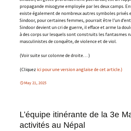
propagande misogyne employée par les deux camps. Entre
existe également de nombreux autres symboles privés et
Sindoor, pour certaines femmes, pourrait être l’un d’ent
Sindoor devient un cri de guerre, il efface et arme la dou
à des corps sur lesquels sont construits les fantasmes n
masculinistes de conquête, de violence et de viol.
(Voir suite sur colonne de droite. . . )
(Cliquez
ici pour une version anglaise de cet article.)
May 21, 2025
Asie du Sud
Asie du sud
,
EGALITE DES FEMMES
L’équipe itinérante de la 3e 
activités au Népal