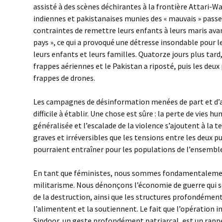
assisté à des scènes déchirantes à la frontière Attari-
indiennes et pakistanaises munies des « mauvais » pass
contraintes de remettre leurs enfants à leurs maris avan
pays », ce qui a provoqué une détresse insondable pour
leurs enfants et leurs familles. Quatorze jours plus tard
frappes aériennes et le Pakistan a riposté, puis les deux
frappes de drones.
Les campagnes de désinformation menées de part et d’au
difficile à établir. Une chose est sûre : la perte de vies h
généralisée et l’escalade de la violence s’ajoutent à la t
graves et irréversibles que les tensions entre les deux p
pourraient entraîner pour les populations de l’ensemble 
En tant que féministes, nous sommes fondamentalement
militarisme. Nous dénonçons l’économie de guerre qui se
de la destruction, ainsi que les structures profondément
l’alimentent et la soutiennent. Le fait que l’opération i
Sindoor, un geste profondément patriarcal, est un rappe