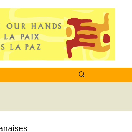
Search
for:
tanaises