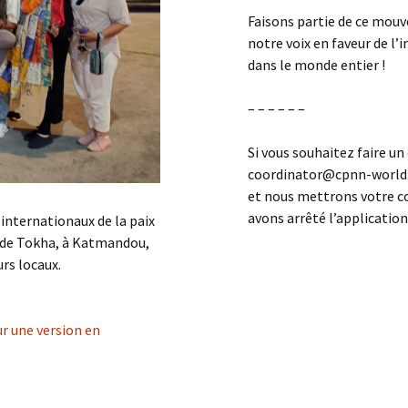
Faisons partie de ce mouv
notre voix en faveur de l
dans le monde entier !
– – – – – –
Si vous souhaitez faire un
coordinator@cpnn-world.o
et nous mettrons votre c
avons arrêté l’applicatio
internationaux de la paix
le de Tokha, à Katmandou,
urs locaux.
ur une version en
RITE