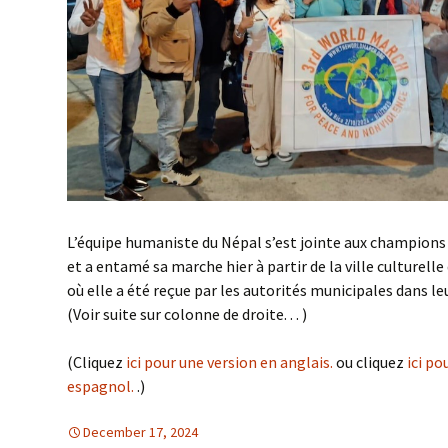
L’équipe humaniste du Népal s’est jointe aux champions 
et a entamé sa marche hier à partir de la ville culturel
où elle a été reçue par les autorités municipales dans le
(Voir suite sur colonne de droite. . . )
(Cliquez
ici pour une version en anglais.
ou cliquez
ici po
espagnol.
.)
December 17, 2024
Asie du Sud
Asie du sud
,
DESARMAMENT & SECU