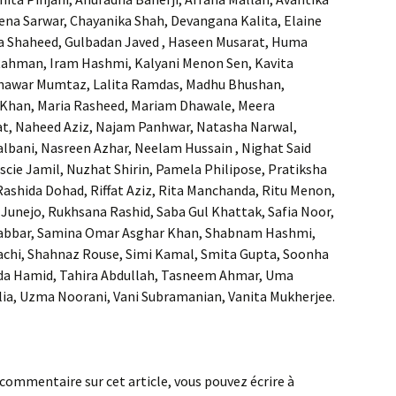
ena Sarwar, Chayanika Shah, Devangana Kalita, Elaine
ida Shaheed, Gulbadan Javed , Haseen Musarat, Huma
hman, Iram Hashmi, Kalyani Menon Sen, Kavita
Khawar Mumtaz, Lalita Ramdas, Madhu Bhushan,
Khan, Maria Rasheed, Mariam Dhawale, Meera
t, Naheed Aziz, Najam Panhwar, Natasha Narwal,
lbani, Nasreen Azhar, Neelam Hussain , Nighat Said
cie Jamil, Nuzhat Shirin, Pamela Philipose, Pratiksha
ashida Dohad, Riffat Aziz, Rita Manchanda, Ritu Menon,
unejo, Rukhsana Rashid, Saba Gul Khattak, Safia Noor,
abbar, Samina Omar Asghar Khan, Shabnam Hashmi,
chi, Shahnaz Rouse, Simi Kamal, Smita Gupta, Soonha
eda Hamid, Tahira Abdullah, Tasneem Ahmar, Uma
alia, Uzma Noorani, Vani Subramanian, Vanita Mukherjee.
 commentaire sur cet article, vous pouvez écrire à