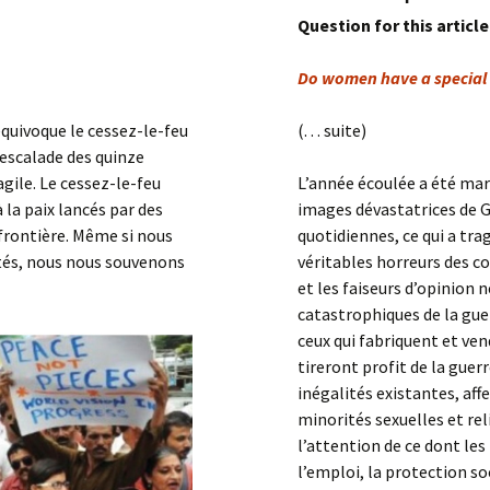
Question for this article
rs
Do women have a special 
équivoque le cessez-le-feu
(. . . suite)
’escalade des quinze
agile. Le cessez-le-feu
L’année écoulée a été mar
la paix lancés par des
images dévastatrices de G
 frontière. Même si nous
quotidiennes, ce qui a t
ités, nous nous souvenons
véritables horreurs des c
et les faiseurs d’opinion
catastrophiques de la gue
ceux qui fabriquent et v
tireront profit de la guer
inégalités existantes, af
minorités sexuelles et rel
l’attention de ce dont les
l’emploi, la protection soc