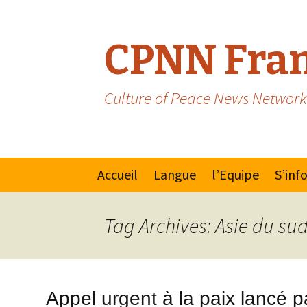
CPNN Fran
Culture of Peace News Network
Skip
Accueil
Langue
l’Equipe
S’inf
to
content
Anglais
Manif
Tag Archives: Asie du su
Espagnol/Portugais
Mouv
pour 
la Pai
Appel urgent à la paix lancé p
Natio