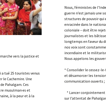
Nous, féministes de l’In
guerre n’est jamais une 
structures de pouvoir qui 
enracinée dans le national
coloniale – doit être reje
journalistes et les bâtiss
longtemps en faveur du di
nos voix sont constammen
incendiaire et le militar
marche vers la justice et
Nous appelons les gouvern
* Consolider le cessez-le-
a tué 25 touristes venus
et désamorcer les tensio
ter le Cachemire. Une
communication ouverts ;
e de Pahalgam. Ces
tre musulman·es et
* Lancer conjointement u
aine, à la peur et à la
sur l’attentat de Pahalgam