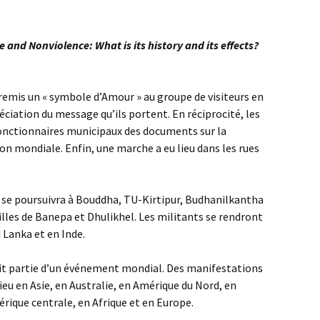
 and Nonviolence: What is its history and its effects?
 remis un « symbole d’Amour » au groupe de visiteurs en
éciation du message qu’ils portent. En réciprocité, les
fonctionnaires municipaux des documents sur la
ion mondiale. Enfin, une marche a eu lieu dans les rues
 se poursuivra à Bouddha, TU-Kirtipur, Budhanilkantha
illes de Banepa et Dhulikhel. Les militants se rendront
i Lanka et en Inde.
it partie d’un événement mondial. Des manifestations
lieu en Asie, en Australie, en Amérique du Nord, en
rique centrale, en Afrique et en Europe.