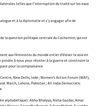
latérales telles que l’interruption du traité sur les eaux
alogue et à la diplomatie et s’y engager afin de
 de la question politique centrale du Cachemire, qui est
t aux féministes du monde entier d’élever la voix en
e joindre à nous pour résister à la guerre et construire la
 espace pour la complaisance.
Centre, New Delhi, Inde ; Women’s Action Forum (WAF),
urat March, Lahore, Pakistan ; All India Democratic
e.
rdre alphabétique) : Abha Bhaiyya, Aisha Gazdar, Amar
nita Pinjani, Anuradha Banerji, Arfana Mallah, Avantika