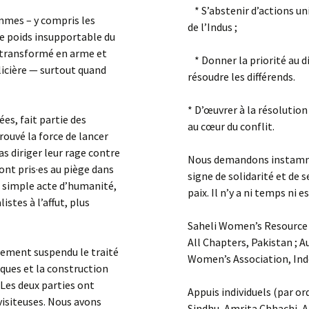
* S’abstenir d’actions uni
mmes – y compris les
de l’Indus ;
 le poids insupportable du
té transformé en arme et
* Donner la priorité au di
olicière — surtout quand
résoudre les différends.
* D’œuvrer à la résolution
es, fait partie des
au cœur du conflit.
rouvé la force de lancer
as diriger leur rage contre
Nous demandons instammen
ont pris·es au piège dans
signe de solidarité et de s
ce simple acte d’humanité,
paix. Il n’y a ni temps ni
istes à l’affut, plus
Saheli Women’s Resource 
All Chapters, Pakistan ; A
atement suspendu le traité
Women’s Association, Ind
iques et la construction
 Les deux parties ont
Appuis individuels (par o
 visiteuses. Nous avons
Sindhu, Amrita Chhachi, A