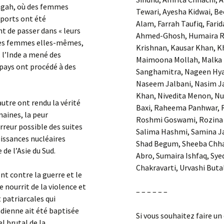
Wagah, où des femmes
Tewari, Ayesha Kidwai, Be
eports ont été
Alam, Farrah Taufiq, Far
t de passer dans « leurs
Ahmed-Ghosh, Humaira Ra
 les femmes elles-mêmes,
Krishnan, Kausar Khan, 
, l’Inde a mené des
Maimoona Mollah, Malka 
 pays ont procédé à des
Sanghamitra, Nageen Hya
Naseem Jalbani, Nasim Ja
Khan, Nivedita Menon, Nus
tre ont rendu la vérité
Baxi, Raheema Panhwar, R
umaines, la peur
Roshmi Goswami, Rozina J
erreur possible des suites
Salima Hashmi, Samina J
uissances nucléaires
Shad Begum, Sheeba Chha
de l’Asie du Sud.
Abro, Sumaira Ishfaq, Sy
Chakravarti, Urvashi But
 contre la guerre et le
 nourrit de la violence et
– – – – – –
 patriarcales qui
ndienne ait été baptisée
Si vous souhaitez faire un
l brutal de la