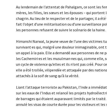
Au lendemain de l’attentat de Pahalgam, ce sont les fe
mères, les filles, les sœurs et les épouses – qui portent
chagrin. Au lieu de le respecter et de le partager, il a é
fait l’objet d’une militarisation ou d’une surveillance p
les personnes refusent de suivre le scénario de la haine.
Himanshi Narwal, la jeune veuve de l’une des victimes tué
survivant·es qui, malgré une douleur inimaginable, ont t
un appel à la paix. Elle a demandé aux personnes de ne p
les Cachemiri·es et les musulman·nes qui, comme elle, s
un cycle de violence qu’elles et ils n’ont pas créé. Pour 
elle a été trollée, vilipendée et attaquée par des national
attachés à la soif de sang qu’à la vérité.
Liant l’attaque terroriste au Pakistan, l’Inde a immédi
sur les eaux de l’Indus et relancé les projets hydroélectr
de barrages qui étaient auparavant limités par le traité.
annulé les visas de courte durée pour les visiteurs et les