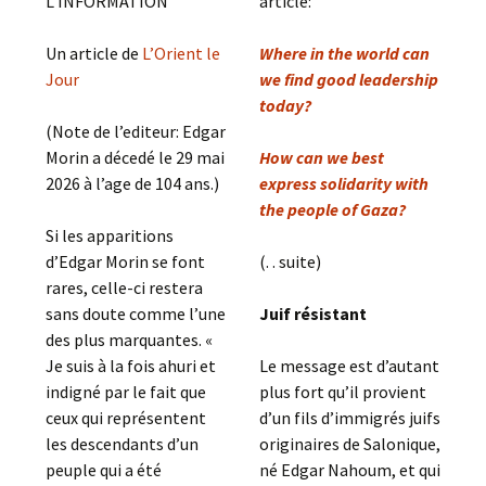
L’INFORMATION
article:
Un article de
L’Orient le
Where in the world can
Jour
we find good leadership
today?
(Note de l’editeur: Edgar
Morin a décedé le 29 mai
How can we best
2026 à l’age de 104 ans.)
express solidarity with
the people of Gaza?
Si les apparitions
d’Edgar Morin se font
(. . suite)
rares, celle-ci restera
sans doute comme l’une
Juif résistant
des plus marquantes. «
Je suis à la fois ahuri et
Le message est d’autant
indigné par le fait que
plus fort qu’il provient
ceux qui représentent
d’un fils d’immigrés juifs
les descendants d’un
originaires de Salonique,
peuple qui a été
né Edgar Nahoum, et qui