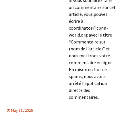
Si vous souhaitez faire
un commentaire sur cet
article, vous pouvez
écrire à
coordinator@cpnn-
world.org avec le titre
“Commentaire sur
(nom de l’article)” et
nous mettrons votre
commentaire en ligne.
En raison du flot de
spams, nous avons
arrêté l’application
directe des
commentaires.
May 31, 2026
DROITS DE L'HOMME
Europe
,
Moyen Orient
,
Europe
,
LIBRE
CIRCULATION D'INFORMATION
,
Moyen Orient