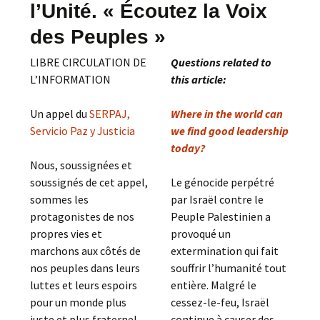
l’Unité. « Écoutez la Voix
des Peuples »
LIBRE CIRCULATION DE
Questions related to
L’INFORMATION
this article:
Un appel du
SERPAJ,
Where in the world can
Servicio Paz y Justicia
we find good leadership
today?
Nous, soussignées et
soussignés de cet appel,
Le génocide perpétré
sommes les
par Israël contre le
protagonistes de nos
Peuple Palestinien a
propres vies et
provoqué un
marchons aux côtés de
extermination qui fait
nos peuples dans leurs
souffrir l’humanité tout
luttes et leurs espoirs
entière. Malgré le
pour un monde plus
cessez-le-feu, Israël
juste et plus fraternel.
continue à causer des