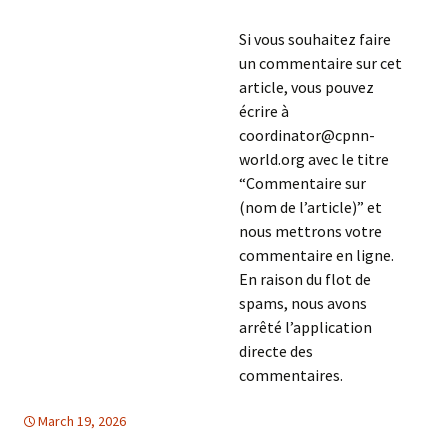
Si vous souhaitez faire
un commentaire sur cet
article, vous pouvez
écrire à
coordinator@cpnn-
world.org avec le titre
“Commentaire sur
(nom de l’article)” et
nous mettrons votre
commentaire en ligne.
En raison du flot de
spams, nous avons
arrêté l’application
directe des
commentaires.
March 19, 2026
Europe
Europe
,
LIBRE CIRCULATION D'INFORMATION