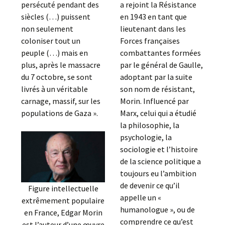
persécuté pendant des
a rejoint la Résistance
siècles (…) puissent
en 1943 en tant que
non seulement
lieutenant dans les
coloniser tout un
Forces françaises
peuple (…) mais en
combattantes formées
plus, après le massacre
par le général de Gaulle,
du 7 octobre, se sont
adoptant par la suite
livrés à un véritable
son nom de résistant,
carnage, massif, sur les
Morin. Influencé par
populations de Gaza ».
Marx, celui qui a étudié
la philosophie, la
psychologie, la
sociologie et l’histoire
de la science politique a
toujours eu l’ambition
de devenir ce qu’il
Figure intellectuelle
appelle un «
extrêmement populaire
humanologue », ou de
en France, Edgar Morin
comprendre ce qu’est
est l’auteur d’une œuvre