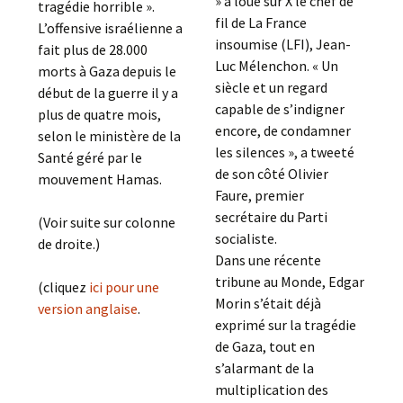
» a loué sur X le chef de
tragédie horrible ».
fil de La France
L’offensive israélienne a
insoumise (LFI), Jean-
fait plus de 28.000
Luc Mélenchon. « Un
morts à Gaza depuis le
siècle et un regard
début de la guerre il y a
capable de s’indigner
plus de quatre mois,
encore, de condamner
selon le ministère de la
les silences », a tweeté
Santé géré par le
de son côté Olivier
mouvement Hamas.
Faure, premier
secrétaire du Parti
(Voir suite sur colonne
socialiste.
de droite.)
Dans une récente
tribune au Monde, Edgar
(cliquez
ici pour une
Morin s’était déjà
version anglaise
.
exprimé sur la tragédie
de Gaza, tout en
s’alarmant de la
multiplication des