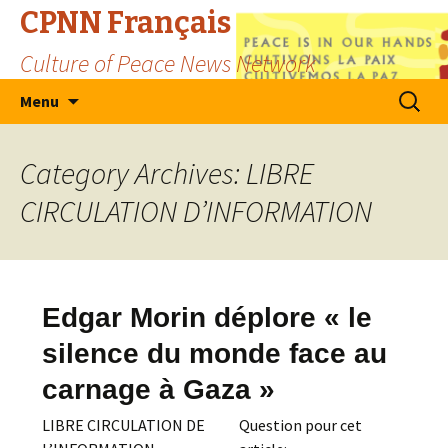
CPNN Français
Culture of Peace News Network
Skip
Search
Menu
to
for:
content
Category Archives: LIBRE
CIRCULATION D’INFORMATION
Edgar Morin déplore « le
silence du monde face au
carnage à Gaza »
LIBRE CIRCULATION DE
Question pour cet