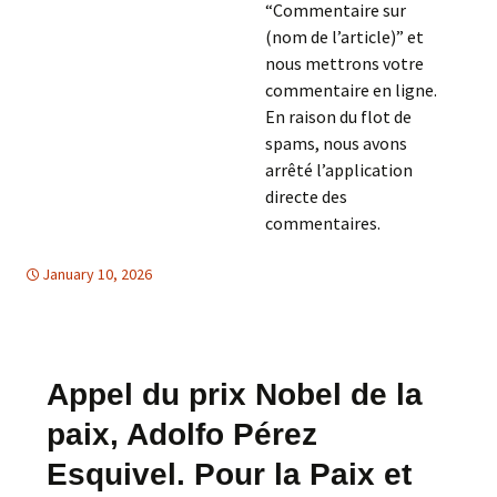
“Commentaire sur
(nom de l’article)” et
nous mettrons votre
commentaire en ligne.
En raison du flot de
spams, nous avons
arrêté l’application
directe des
commentaires.
January 10, 2026
Afrique
Afrique
,
DESARMAMENT & SECURITE
,
LIBRE
CIRCULATION D'INFORMATION
Appel du prix Nobel de la
paix, Adolfo Pérez
Esquivel. Pour la Paix et