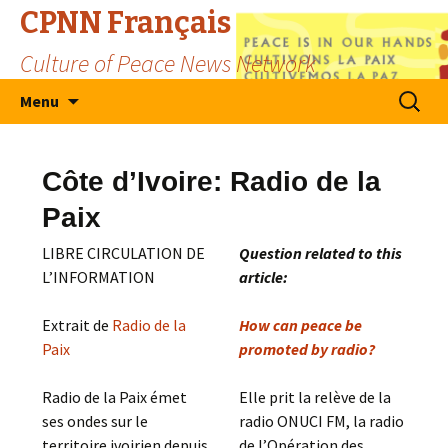
CPNN Français
Culture of Peace News Network
Skip
Search
Menu
to
for:
content
Côte d’Ivoire: Radio de la
Paix
LIBRE CIRCULATION DE
Question related to this
L’INFORMATION
article:
Extrait de
Radio de la
How can peace be
Paix
promoted by radio?
Radio de la Paix émet
Elle prit la relève de la
ses ondes sur le
radio ONUCI FM, la radio
territoire ivoirien depuis
de l’Opération des