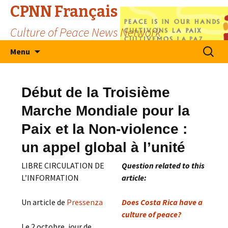
CPNN Français
Culture of Peace News Network
Skip
Search
Menu
to
for:
content
Début de la Troisième
Marche Mondiale pour la
Paix et la Non-violence :
un appel global à l’unité
LIBRE CIRCULATION DE
Question related to this
L’INFORMATION
article:
Un article de
Pressenza
Does Costa Rica have a
culture of peace?
Le 2 octobre, jour de