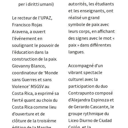
autorités, les étudiants
per i diritti umani)
et les enseignants, ont
réalisé un grand
Le recteur de l’UPAZ,
symbole de paix avec
Francisco Rojas
leurs corps, en affichant
Aravena, a ouvert
des signes avec le mot «
l’événement en
paix » dans différentes
soulignant le pouvoir de
langues.
l’éducation dans la
construction de la paix.
Accompagné d’un
Giovanny Blanco,
vibrant spectacle
coordinateur de ‘Monde
culturel avec la
sans Guerres et sans
participation du duo
Violence’ MSGSV au
Contrapunto composé
Costa Rica, a exprimé sa
d’Alejandra Espinoza et
fierté quant au choix du
de Gerardo Cascante, le
Costa Rica comme lieu
groupe rythmique du
d’ouverture et de
Liceo Diurno de Ciudad
clôture de la troisième
Colón, et la
édition de la Marche