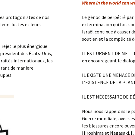
Where in the world can w
rs
les protagonistes de nos
Le génocide perpétré par 
eurs luttes et leurs
extermination qui fait sou
Israël continue à causer d
soutien et la complicité 
rejet le plus énergique
président des États-Unis,
IL EST URGENT DE METTR
traités internationaux, les
en encourageant le dialo
norant de manière
uples.
IL EXISTE UNE MENACE 
L’EXISTENCE DE LA PLAN
IL EST NÉCESSAIRE DE D
Nous nous rappelons le pas
Guerre mondiale, avec ses
les blessures encore ouv
Hiroshima et Nagasaki. Il 