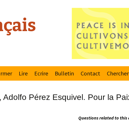
çais
ormer
Lire
Ecrire
Bulletin
Contact
Chercher
este 2000
Règlements
Dernier bulletin
 Adolfo Pérez Esquivel. Pour la Paix
ement Mondial
Envoyer
Souscrire ou
une Culture de
désinscrire
x
Reporteurs
Questions related to this 
ns Unies