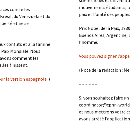
scientifiques et universit
mouvements étudiants, les 
aces contre les
paix et l’unité des peupl
Brésil, du Venezuela et du
Adolfo 
iberté et ne se
Prix Nobel de la Paix, 198
Buenos Aires, Argentine, 
l’homme.
ux conflits et à la famine
a Paix Mondiale. Nous
Vous pouvez signer l’appel
 savons comment les
les finissent.
(Note de la rédaction : Me
pour la version espagnole
.)
– – – – – –
Si vous souhaitez faire un
coordinator@cpnn-world.o
et nous mettrons votre c
avons arrêté l’applicatio