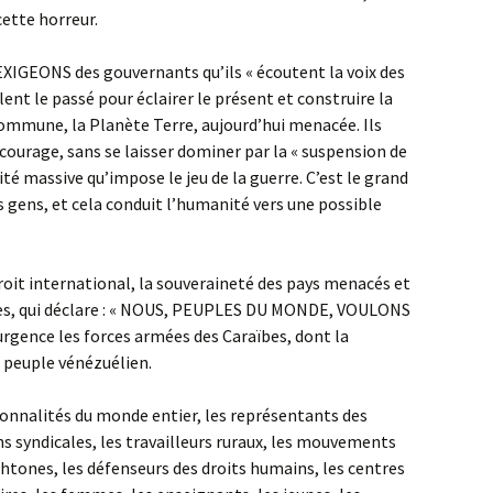
cette horreur.
EXIGEONS des gouvernants qu’ils « écoutent la voix des
lent le passé pour éclairer le présent et construire la
ommune, la Planète Terre, aujourd’hui menacée. Ils
 courage, sans se laisser dominer par la « suspension de
té massive qu’impose le jeu de la guerre. C’est le grand
des gens, et cela conduit l’humanité vers une possible
roit international, la souveraineté des pays menacés et
ies, qui déclare : « NOUS, PEUPLES DU MONDE, VOULONS
d’urgence les forces armées des Caraïbes, dont la
 peuple vénézuélien.
nalités du monde entier, les représentants des
ns syndicales, les travailleurs ruraux, les mouvements
chtones, les défenseurs des droits humains, les centres