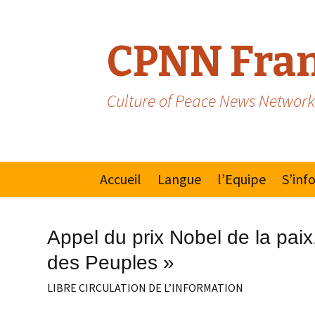
CPNN Fran
Culture of Peace News Network
Skip
Accueil
Langue
l’Equipe
S’inf
to
content
Anglais
Manif
Appel du prix Nobel de la paix,
Espagnol/Portugais
Mouv
des Peuples »
pour 
la Pai
LIBRE CIRCULATION DE L’INFORMATION
Natio