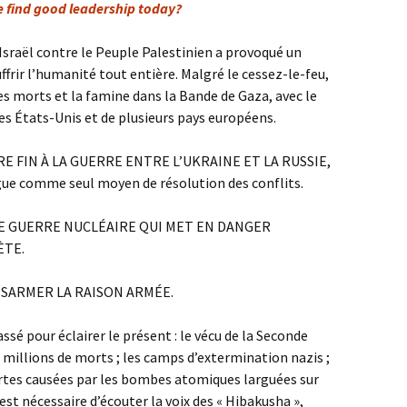
e find good leadership today?
Israël contre le Peuple Palestinien a provoqué un
ffrir l’humanité tout entière. Malgré le cessez-le-feu,
es morts et la famine dans la Bande de Gaza, avec le
des États-Unis et de plusieurs pays européens.
E FIN À LA GUERRE ENTRE L’UKRAINE ET LA RUSSIE,
gue comme seul moyen de résolution des conflits.
DE GUERRE NUCLÉAIRE QUI MET EN DANGER
ÈTE.
ÉSARMER LA RAISON ARMÉE.
sé pour éclairer le présent : le vécu de la Seconde
 millions de morts ; les camps d’extermination nazis ;
ertes causées par les bombes atomiques larguées sur
est nécessaire d’écouter la voix des « Hibakusha »,