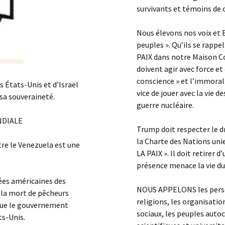
survivants et témoins de 
Nous élevons nos voix et 
peuples ». Qu’ils se rappel
PAIX dans notre Maison C
doivent agir avec force et
conscience » et l’immorali
 États-Unis et d’Israël
vice de jouer avec la vie 
 sa souveraineté.
guerre nucléaire.
NDIALE
Trump doit respecter le d
la Charte des Nations un
tre le Venezuela est une
LA PAIX ». Il doit retirer 
présence menace la vie du
es américaines des
NOUS APPELONS les person
 la mort de pêcheurs
religions, les organisatio
 que le gouvernement
sociaux, les peuples auto
ts-Unis.