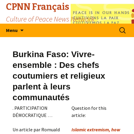
CPNN Français
Culture of Peace News Network
Skip
Search
Menu
to
for:
content
Burkina Faso: Vivre-
ensemble : Des chefs
coutumiers et religieux
parlent à leurs
communautés
. PARTICIPATION
Question for this
DÉMOCRATIQUE …
article:
Un article par Romuald
Islamic extremism, how