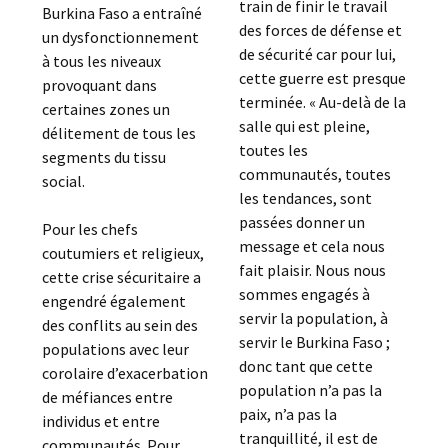
train de finir le travail
Burkina Faso a entraîné
des forces de défense et
un dysfonctionnement
de sécurité car pour lui,
à tous les niveaux
cette guerre est presque
provoquant dans
terminée. « Au-delà de la
certaines zones un
salle qui est pleine,
délitement de tous les
toutes les
segments du tissu
communautés, toutes
social.
les tendances, sont
passées donner un
Pour les chefs
message et cela nous
coutumiers et religieux,
fait plaisir. Nous nous
cette crise sécuritaire a
sommes engagés à
engendré également
servir la population, à
des conflits au sein des
servir le Burkina Faso ;
populations avec leur
donc tant que cette
corolaire d’exacerbation
population n’a pas la
de méfiances entre
paix, n’a pas la
individus et entre
tranquillité, il est de
communautés. Pour