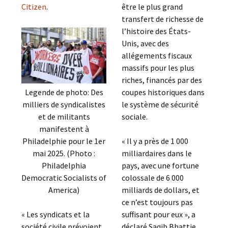
Citizen
.
être le plus grand
transfert de richesse de
l’histoire des États-
Unis, avec des
allégements fiscaux
massifs pour les plus
riches, financés par des
coupes historiques dans
Legende de photo: Des
le système de sécurité
milliers de syndicalistes
sociale.
et de militants
manifestent à
« Il y a près de 1 000
Philadelphie pour le 1er
milliardaires dans le
mai 2025. (Photo :
pays, avec une fortune
Philadelphia
colossale de 6 000
Democratic Socialists of
milliards de dollars, et
America)
ce n’est toujours pas
suffisant pour eux », a
« Les syndicats et la
déclaré Saqib Bhattie,
société civile prévoient