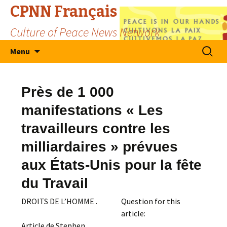
CPNN Français
Culture of Peace News Network
Skip
Search
Menu
to
for:
content
Près de 1 000
manifestations « Les
travailleurs contre les
milliardaires » prévues
aux États-Unis pour la fête
du Travail
DROITS DE L’HOMME .
Question for this
article:
Article de Stephen