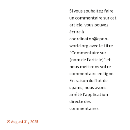
Si vous souhaitez faire
un commentaire sur cet
article, vous pouvez
écrire à
coordinator@cpnn-
world.org avec le titre
“Commentaire sur
(nom de l’article)” et
nous mettrons votre
commentaire en ligne.
En raison du flot de
spams, nous avons
arrêté l’application
directe des
commentaires.
August 31, 2025
Amerique du Nord
Amérique du Nord
,
DROITS DE L'HOMME