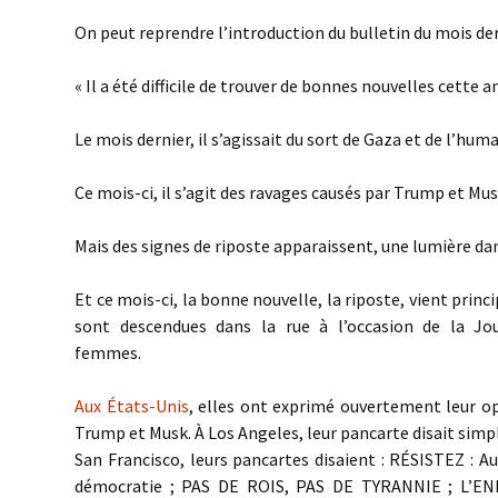
On peut reprendre l’introduction du bulletin du mois der
Valeu
« Il a été difficile de trouver de bonnes nouvelles cette a
Le mois dernier, il s’agissait du sort de Gaza et de l’huma
Ce mois-ci, il s’agit des ravages causés par Trump et Mus
Mais des signes de riposte apparaissent, une lumière d
Et ce mois-ci, la bonne nouvelle, la riposte, vient pri
sont descendues dans la rue à l’occasion de la Jo
femmes.
Aux États-Unis
, elles ont exprimé ouvertement leur op
Trump et Musk. À Los Angeles, leur pancarte disait simp
San Francisco, leurs pancartes disaient : RÉSISTEZ : A
démocratie ; PAS DE ROIS, PAS DE TYRANNIE ; L’E