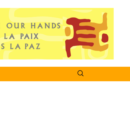
Search
for: