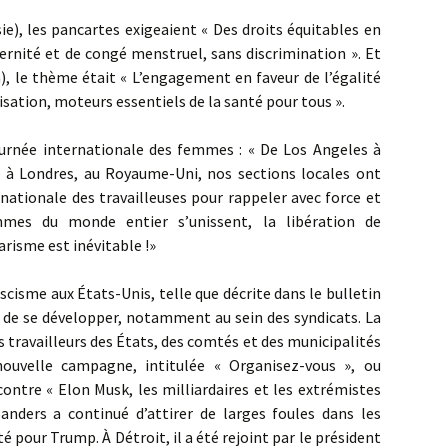
ie), les pancartes exigeaient « Des droits équitables en
rnité et de congé menstruel, sans discrimination ». Et
a), le thème était « L’engagement en faveur de l’égalité
isation, moteurs essentiels de la santé pour tous ».
ournée internationale des femmes : « De Los Angeles à
s à Londres, au Royaume-Uni, nos sections locales ont
rnationale des travailleuses pour rappeler avec force et
mes du monde entier s’unissent, la libération de
arisme est inévitable !»
fascisme aux États-Unis, telle que décrite dans le bulletin
e de se développer, notamment au sein des syndicats. La
 travailleurs des États, des comtés et des municipalités
 nouvelle campagne, intitulée « Organisez-vous », ou
ontre « Elon Musk, les milliardaires et les extrémistes
Sanders a continué d’attirer de larges foules dans les
é pour Trump. À Détroit, il a été rejoint par le président