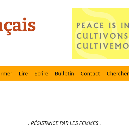
çais
ormer
Lire
Ecrire
Bulletin
Contact
Chercher
este 2000
Règlements
Dernier bulletin
ement Mondial
Envoyer
Souscrire ou
une Culture de
désinscrire
x
Reporteurs
. RÉSISTANCE PAR LES FEMMES .
ns Unies