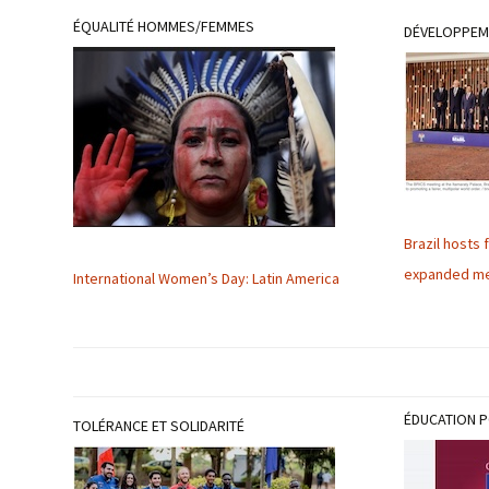
ÉQUALITÉ HOMMES/FEMMES
DÉVELOPPEM
Brazil hosts
expanded m
International Women’s Day: Latin America
ÉDUCATION P
TOLÉRANCE ET SOLIDARITÉ