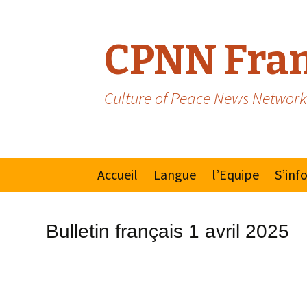
CPNN Fran
Culture of Peace News Network
Skip
Accueil
Langue
l’Equipe
S’inf
to
content
Anglais
Manif
Bulletin français 1 avril 2025
Espagnol/Portugais
Mouv
pour 
la Pai
Natio