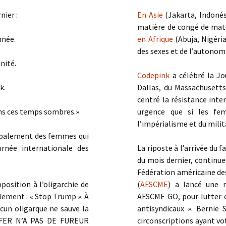
nier :
En Asie
(Jakarta, Indonés
rs
matière de congé de mate
nnée.
en Afrique
(Abuja, Nigéri
des sexes et de l’autonom
nité.
Codepink
a célébré la J
k.
Dallas, du Massachusett
centré la résistance inte
ans ces temps sombres.»
urgence que si les fem
l’impérialisme et du milit
ncipalement des femmes qui
urnée internationale des
La riposte à l’arrivée du 
du mois dernier, continu
Fédération américaine des
position à l’oligarchie de
(
AFSCME
) a ​​lancé une
lement : « Stop Trump ». À
AFSCME GO, pour lutter c
ucun oligarque ne sauve la
antisyndicaux ». Bernie 
NFER N’A PAS DE FUREUR
circonscriptions ayant vot