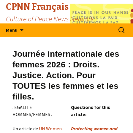
CPNN Français
Culture of Peace News Network
Skip
Search
Menu
to
for:
content
Journée internationale des
femmes 2026 : Droits.
Justice. Action. Pour
TOUTES les femmes et les
filles.
. EGALITE
Questions for this
HOMMES/FEMMES .
article:
Un article de
UN Women
Protecting women and