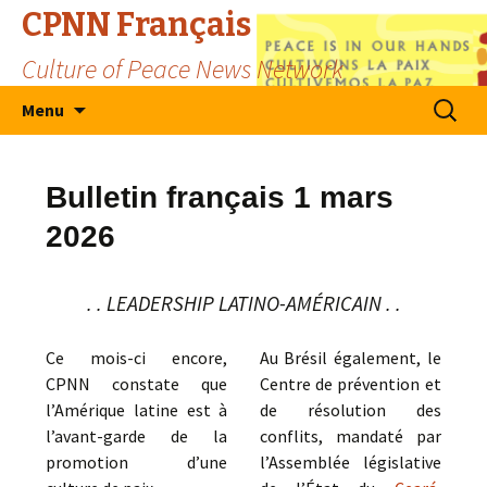
CPNN Français
Culture of Peace News Network
Skip
Search
Menu
to
for:
content
Bulletin français 1 mars
2026
. . LEADERSHIP LATINO-AMÉRICAIN . .
Ce mois-ci encore,
Au Brésil également, le
CPNN constate que
Centre de prévention et
l’Amérique latine est à
de résolution des
l’avant-garde de la
conflits, mandaté par
promotion d’une
l’Assemblée législative