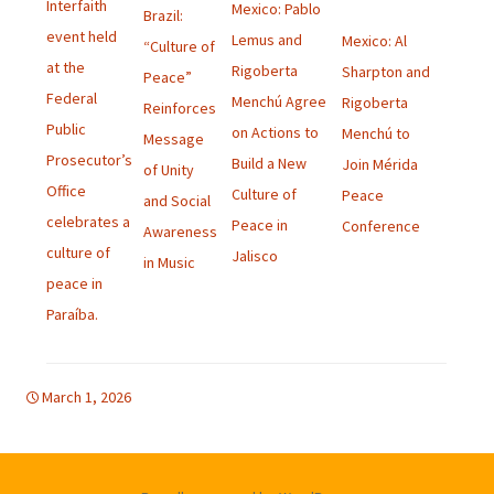
Interfaith
Mexico: Pablo
Brazil:
event held
Lemus and
Mexico: Al
“Culture of
at the
Rigoberta
Sharpton and
Peace”
Federal
Menchú Agree
Rigoberta
Reinforces
Public
on Actions to
Menchú to
Message
Prosecutor’s
Build a New
Join Mérida
of Unity
Office
Culture of
Peace
and Social
celebrates a
Peace in
Conference
Awareness
culture of
Jalisco
in Music
peace in
Paraíba.
March 1, 2026
Amerique Latine
bulletins
,
bulletins