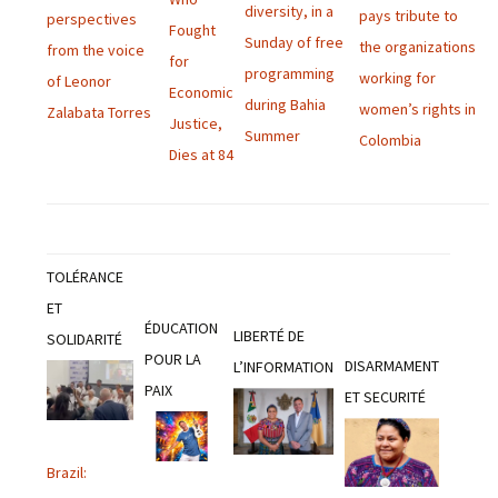
diversity, in a
pays tribute to
perspectives
Fought
Sunday of free
the organizations
from the voice
for
programming
working for
of Leonor
Economic
during Bahia
women’s rights in
Zalabata Torres
Justice,
Summer
Colombia
Dies at 84
TOLÉRANCE
ET
ÉDUCATION
LIBERTÉ DE
SOLIDARITÉ
POUR LA
DISARMAMENT
L’INFORMATION
PAIX
ET SECURITÉ
Brazil: