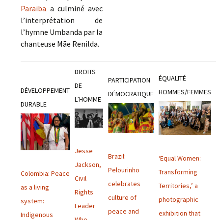
Paraiba
a culminé avec
l’interprétation de
l’hymne Umbanda par la
chanteuse Mãe Renilda.
DROITS
ÉQUALITÉ
PARTICIPATION
DE
DÉVELOPPEMENT
HOMMES/FEMMES
DÉMOCRATIQUE
L’HOMME
DURABLE
Jesse
Brazil:
‘Equal Women:
Jackson,
Pelourinho
Transforming
Colombia: Peace
Civil
celebrates
Territories,’ a
as a living
Rights
culture of
photographic
system:
Leader
peace and
exhibition that
Indigenous
Who