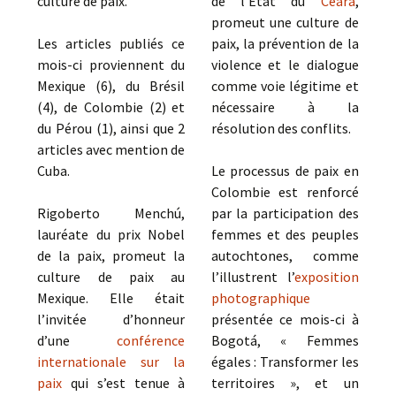
culture de paix.
de l’État du
Ceará
,
promeut une culture de
Les articles publiés ce
paix, la prévention de la
mois-ci proviennent du
violence et le dialogue
Mexique (6), du Brésil
comme voie légitime et
(4), de Colombie (2) et
nécessaire à la
du Pérou (1), ainsi que 2
résolution des conflits.
articles avec mention de
Cuba.
Le processus de paix en
Colombie est renforcé
Rigoberto Menchú,
par la participation des
lauréate du prix Nobel
femmes et des peuples
de la paix, promeut la
autochtones, comme
culture de paix au
l’illustrent l’
exposition
Mexique. Elle était
photographique
l’invitée d’honneur
présentée ce mois-ci à
d’une
conférence
Bogotá, « Femmes
internationale sur la
égales : Transformer les
paix
qui s’est tenue à
territoires », et un