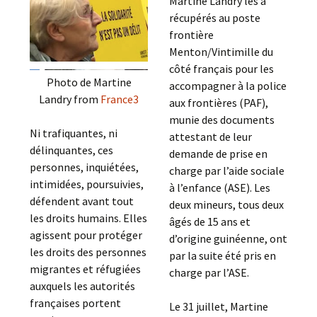
Martine Landry les a
récupérés au poste
frontière
Menton/Vintimille du
côté français pour les
Photo de Martine
accompagner à la police
Landry from
France3
aux frontières (PAF),
munie des documents
Ni trafiquantes, ni
attestant de leur
délinquantes, ces
demande de prise en
personnes, inquiétées,
charge par l’aide sociale
intimidées, poursuivies,
à l’enfance (ASE). Les
défendent avant tout
deux mineurs, tous deux
les droits humains. Elles
âgés de 15 ans et
agissent pour protéger
d’origine guinéenne, ont
les droits des personnes
par la suite été pris en
migrantes et réfugiées
charge par l’ASE.
auxquels les autorités
françaises portent
Le 31 juillet, Martine