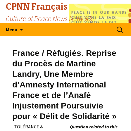
CPNN Français
Culture of Peace News Network
Skip
Search
Menu
to
for:
content
France / Réfugiés. Reprise
du Procès de Martine
Landry, Une Membre
d’Amnesty International
France et de l’Anafé
Injustement Poursuivie
pour « Délit de Solidarité »
. TOLÉRANCE &
Question related to this