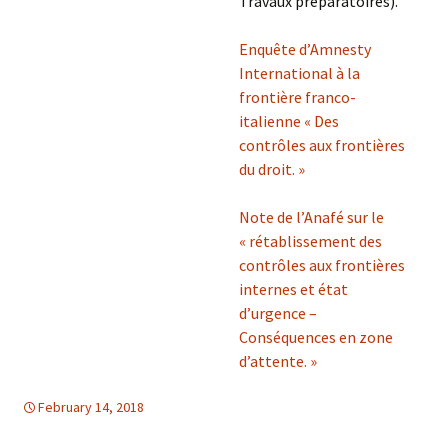
Travaux préparatoires).
Enquête d’Amnesty
International à la
frontière franco-
italienne « Des
contrôles aux frontières
du droit. »
Note de l’Anafé sur le
« rétablissement des
contrôles aux frontières
internes et état
d’urgence –
Conséquences en zone
d’attente. »
February 14, 2018
Europe
Europe
,
TOLERANCE & SOLIDARITE