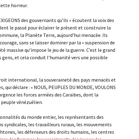
cette horreur.
EXIGEONS des gouvernants qu’ils « écoutent la voix des
lent le passé pour éclairer le présent et construire la
ommune, la Planète Terre, aujourd’hui menacée. Ils
 courage, sans se laisser dominer par la « suspension de
té massive qu’impose le jeu de la guerre. C’est le grand
des gens, et cela conduit l’humanité vers une possible
roit international, la souveraineté des pays menacés et
ies, qui déclare : « NOUS, PEUPLES DU MONDE, VOULONS
d’urgence les forces armées des Caraïbes, dont la
 peuple vénézuélien.
nalités du monde entier, les représentants des
ns syndicales, les travailleurs ruraux, les mouvements
chtones, les défenseurs des droits humains, les centres