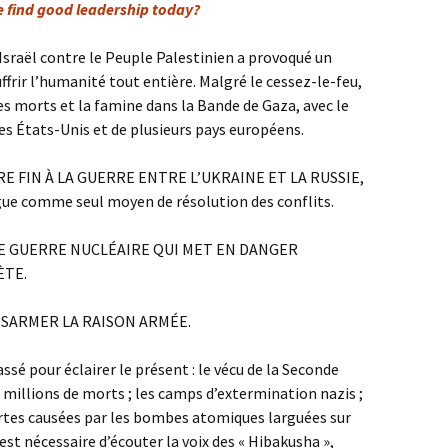
e find good leadership today?
Israël contre le Peuple Palestinien a provoqué un
ffrir l’humanité tout entière. Malgré le cessez-le-feu,
es morts et la famine dans la Bande de Gaza, avec le
des États-Unis et de plusieurs pays européens.
E FIN À LA GUERRE ENTRE L’UKRAINE ET LA RUSSIE,
gue comme seul moyen de résolution des conflits.
DE GUERRE NUCLÉAIRE QUI MET EN DANGER
ÈTE.
ÉSARMER LA RAISON ARMÉE.
sé pour éclairer le présent : le vécu de la Seconde
 millions de morts ; les camps d’extermination nazis ;
ertes causées par les bombes atomiques larguées sur
est nécessaire d’écouter la voix des « Hibakusha »,