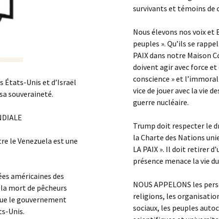
survivants et témoins de 
Nous élevons nos voix et 
peuples ». Qu’ils se rappel
PAIX dans notre Maison C
doivent agir avec force et
conscience » et l’immorali
 États-Unis et d’Israël
vice de jouer avec la vie 
 sa souveraineté.
guerre nucléaire.
NDIALE
Trump doit respecter le d
la Charte des Nations un
tre le Venezuela est une
LA PAIX ». Il doit retirer 
présence menace la vie du
es américaines des
NOUS APPELONS les person
 la mort de pêcheurs
religions, les organisatio
 que le gouvernement
sociaux, les peuples auto
ts-Unis.