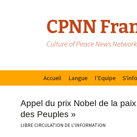
CPNN Fran
Culture of Peace News Network
Skip
Accueil
Langue
l’Equipe
S’inf
to
content
Anglais
Manif
Appel du prix Nobel de la paix,
Espagnol/Portugais
Mouv
des Peuples »
pour 
la Pai
LIBRE CIRCULATION DE L’INFORMATION
Natio