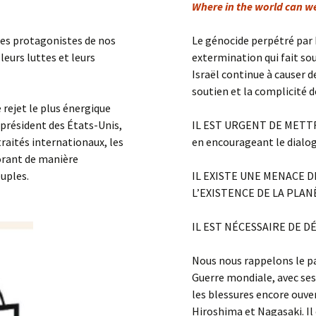
Where in the world can w
rs
les protagonistes de nos
Le génocide perpétré par 
eurs luttes et leurs
extermination qui fait sou
Israël continue à causer d
soutien et la complicité 
rejet le plus énergique
président des États-Unis,
IL EST URGENT DE METTR
traités internationaux, les
en encourageant le dialo
norant de manière
uples.
IL EXISTE UNE MENACE 
L’EXISTENCE DE LA PLAN
IL EST NÉCESSAIRE DE D
Nous nous rappelons le pas
Guerre mondiale, avec ses
les blessures encore ouv
Hiroshima et Nagasaki. Il 