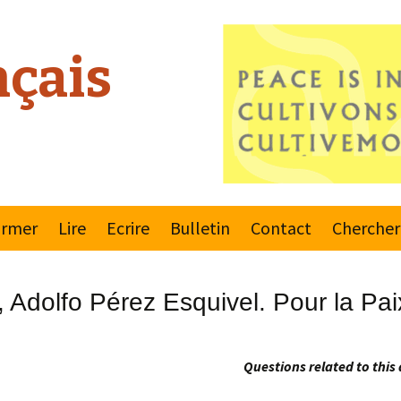
çais
ormer
Lire
Ecrire
Bulletin
Contact
Chercher
este 2000
Règlements
Dernier bulletin
 Adolfo Pérez Esquivel. Pour la Paix
ement Mondial
Envoyer
Souscrire ou
une Culture de
désinscrire
x
Reporteurs
Questions related to this 
ns Unies