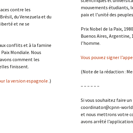
scientifiques et universit
mouvements étudiants, les 
aces contre les
paix et l’unité des peupl
Brésil, du Venezuela et du
Adolfo 
iberté et ne se
Prix Nobel de la Paix, 198
Buenos Aires, Argentine, 
l’homme.
ux conflits et à la famine
a Paix Mondiale. Nous
Vous pouvez signer l’appel
 savons comment les
les finissent.
(Note de la rédaction : Me
pour la version espagnole
.)
– – – – – –
Si vous souhaitez faire un
coordinator@cpnn-world.o
et nous mettrons votre c
avons arrêté l’applicatio