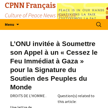
CPNN Français
Culture of Peace News Network
Skip
Search
Menu
to
for:
content
L’ONU invitée à Soumettre
son Appel à un « Cessez le
Feu Immédiat à Gaza »
pour la Signature du
Soutien des Peuples du
Monde
DROITS DE L’HOMME .
Question(s) related to
this article:
Une lettre de