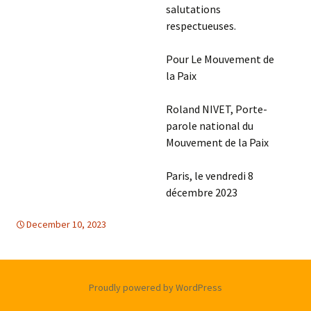
salutations
respectueuses.
Pour Le Mouvement de
la Paix
Roland NIVET, Porte-
parole national du
Mouvement de la Paix
Paris, le vendredi 8
décembre 2023
December 10, 2023
DROITS DE L'HOMME
Globale
,
Moyen Orient
,
Globale
,
Nations Unies
,
Moyen
Orient
,
Nations Unies
Proudly powered by WordPress