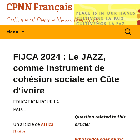
CPNN Français
Culture of Peace News Network
Skip
Search
Menu
to
for:
content
FIJCA 2024 : Le JAZZ,
comme instrument de
cohésion sociale en Côte
d’ivoire
EDUCATION POUR LA
PAIX ..
Question related to this
Un article de
Africa
article:
Radio
What place does music