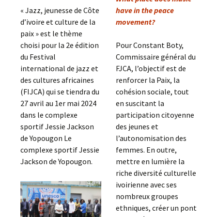
« Jazz, jeunesse de Côte
have in the peace
d’ivoire et culture de la
movement?
paix » est le thème
choisi pour la 2e édition
Pour Constant Boty,
du Festival
Commissaire général du
international de jazz et
FJCA, l’objectif est de
des cultures africaines
renforcer la Paix, la
(FIJCA) qui se tiendra du
cohésion sociale, tout
27 avril au 1er mai 2024
en suscitant la
dans le complexe
participation citoyenne
sportif Jessie Jackson
des jeunes et
de Yopougon Le
l’autonomisation des
complexe sportif Jessie
femmes. En outre,
Jackson de Yopougon.
mettre en lumière la
riche diversité culturelle
ivoirienne avec ses
nombreux groupes
ethniques, créer un pont