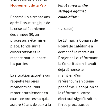
Mouvement de la Paix
What’s new in the
struggle against
Entamé il y a trente ans
colonialism?
après l’issue tragique de
la crise calédonienne
(. . . suite)
des années 80, un
processus a été mis en
Le 13 mai, le Congrès de
place, fondé sur la
Nouvelle Calédonie a
concertation et le
demandé le retrait du
respect mutuel entre
Projet de Loi réformant
les parties.
la Constitution. Il avait
déjà dénoncé le
La situation actuelle qui
maintien d’un
rappelle les pires
référendum en pleine
moments de 1988
pandémie. L’adoption de
remet brutalement en
la réforme du corps
cause ce processus qui a
électoral signifierait la
assuré 30 ans de paix à la
fin du processus de