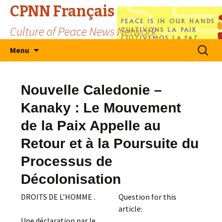
CPNN Français
Culture of Peace News Network
Skip
Search
Menu
to
for:
content
Nouvelle Caledonie –
Kanaky : Le Mouvement
de la Paix Appelle au
Retour et à la Poursuite du
Processus de
Décolonisation
DROITS DE L’HOMME .
Question for this
article:
Une déclaration par le