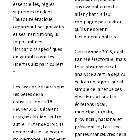
essentielles, règles
uns avaient du mal à
suprêmes fondant
aller y battre leur
l’autorité étatique,
campagne pour éviter
organisant ses pouvoirs
qu’ils ne soient
et ses institutions, lui
lâchement abattus.
imposant des
limitations spécifiques
Cette année 2016, c’est
en garantissant les
l’année électorale, mais
libertés aux particuliers
tout observateur et
».
analyste averti a déjà vu
de loin un report pur et
Les axes prioritaires que
simple de la tenue des
les pères de la
élections à tous les
constitution du 18
échelons local,
Février 2006 s’étaient
municipal, urbain,
assignés étaient entre
provincial, national et
autre : l’Etat de droit, la
présidentiel, tout ceci
démocratie et la bonne
par les manœuvres de la
gouvernance ; le respect