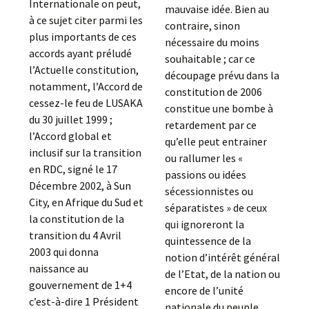
Internationale on peut,
mauvaise idée. Bien au
à ce sujet citer parmi les
contraire, sinon
plus importants de ces
nécessaire du moins
accords ayant préludé
souhaitable ; car ce
l’Actuelle constitution,
découpage prévu dans la
notamment, l’Accord de
constitution de 2006
cessez-le feu de LUSAKA
constitue une bombe à
du 30 juillet 1999 ;
retardement par ce
l’Accord global et
qu’elle peut entrainer
inclusif sur la transition
ou rallumer les «
en RDC, signé le 17
passions ou idées
Décembre 2002, à Sun
sécessionnistes ou
City, en Afrique du Sud et
séparatistes » de ceux
la constitution de la
qui ignoreront la
transition du 4 Avril
quintessence de la
2003 qui donna
notion d’intérêt général
naissance au
de l’Etat, de la nation ou
gouvernement de 1+4
encore de l’unité
c’est-à-dire 1 Président
nationale du peuple