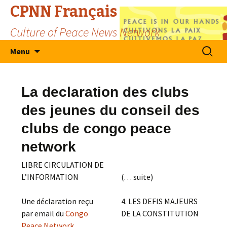
CPNN Français
Culture of Peace News Network
Skip
Search
Menu
to
for:
content
La declaration des clubs
des jeunes du conseil des
clubs de congo peace
network
LIBRE CIRCULATION DE
L’INFORMATION
(. . . suite)
Une déclaration reçu
4. LES DEFIS MAJEURS
par email du
Congo
DE LA CONSTITUTION
Peace Network