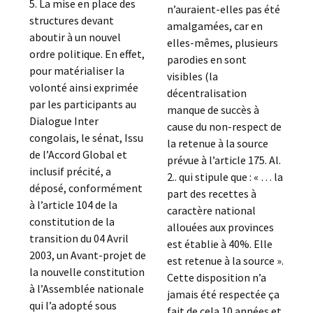
5. La mise en place des
n’auraient-elles pas été
structures devant
amalgamées, car en
aboutir à un nouvel
elles-mêmes, plusieurs
ordre politique. En effet,
parodies en sont
pour matérialiser la
visibles (la
volonté ainsi exprimée
décentralisation
par les participants au
manque de succès à
Dialogue Inter
cause du non-respect de
congolais, le sénat, Issu
la retenue à la source
de l’Accord Global et
prévue à l’article 175. Al.
inclusif précité, a
2.. qui stipule que : « … la
déposé, conformément
part des recettes à
à l’article 104 de la
caractère national
constitution de la
allouées aux provinces
transition du 04 Avril
est établie à 40%. Elle
2003, un Avant-projet de
est retenue à la source ».
la nouvelle constitution
Cette disposition n’a
à l’Assemblée nationale
jamais été respectée ça
qui l’a adopté sous
fait de cela 10 années et