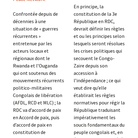
En principe, la
Confrontée depuis de
constitution de la 3e
décennies à une
République en RDC,
situation de « guerres
devrait définir les règles
récurrentes »
et ou les principes selon
entretenue par les
lesquels seront résolues
acteurs locaux et
les crises politiques qui
régionaux dont le
secouent le Congo-
Rwanda et l’Ouganda
Zaïre depuis son
qui ont soutenus des
accession à
mouvements récurrents
l’indépendance ; ce qui
politico-militaires
veut dire qu’elle
Congolais de libération
établirait les règles
(AFDL, RCD et MLC) ; la
normatives pour régir la
RDC va d’accord de paix
République traduisant
en Accord de paix, puis
impérativement les
d’accord de paix en
soucis fondamentaux du
constitution de
peuple congolais et, en