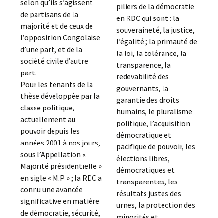
selon qu’ils s’agissent
piliers de la démocratie
de partisans de la
en RDC qui sont : la
majorité et de ceux de
souveraineté, la justice,
l’opposition Congolaise
l’égalité ; la primauté de
d’une part, et de la
la loi, la tolérance, la
société civile d’autre
transparence, la
part.
redevabilité des
Pour les tenants de la
gouvernants, la
thèse développée par la
garantie des droits
classe politique,
humains, le pluralisme
actuellement au
politique, l’acquisition
pouvoir depuis les
démocratique et
années 2001 à nos jours,
pacifique de pouvoir, les
sous l’Appellation «
élections libres,
Majorité présidentielle »
démocratiques et
en sigle « M.P » ; la RDC a
transparentes, les
connu une avancée
résultats justes des
significative en matière
urnes, la protection des
de démocratie, sécurité,
minorités et