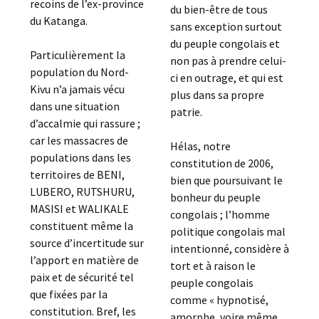
recoins de l’ex-province
du bien-être de tous
du Katanga.
sans exception surtout
du peuple congolais et
Particulièrement la
non pas à prendre celui-
population du Nord-
ci en outrage, et qui est
Kivu n’a jamais vécu
plus dans sa propre
dans une situation
patrie.
d’accalmie qui rassure ;
car les massacres de
Hélas, notre
populations dans les
constitution de 2006,
territoires de BENI,
bien que poursuivant le
LUBERO, RUTSHURU,
bonheur du peuple
MASISI et WALIKALE
congolais ; l’homme
constituent même la
politique congolais mal
source d’incertitude sur
intentionné, considère à
l’apport en matière de
tort et à raison le
paix et de sécurité tel
peuple congolais
que fixées par la
comme « hypnotisé,
constitution. Bref, les
amorphe, voire même