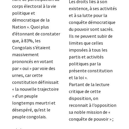
Les droits liés à son
corps électoral à la vie
existence, à ses activités
politique et
et à sa lutte pour la
démocratique de la
conquête démocratique
Nation ». Quoi plus
du pouvoir sont sacrés.
d’étonnant de constater
Ils ne peuvent subir de
que, à 83%, les
limites que celles
Congolais s’étaient
imposées à tous les
massivement
partis et activités
prononcés en votant
politiques par la
par « oui » par voie des
présente constitution
urnes, car cette
et la loi ».
constitution définissait
Partant de la lecture
« la nouvelle trajectoire
critique de cette
» d’un peuple
disposition, on
longtemps meurtri et
reconnait à l’opposition
désespéré, qu’est le
sa noble mission de «
peuple congolais.
conquête de pouvoir » ;