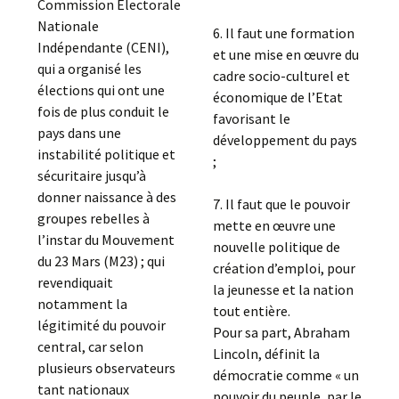
Commission Electorale
Nationale
6. Il faut une formation
Indépendante (CENI),
et une mise en œuvre du
qui a organisé les
cadre socio-culturel et
élections qui ont une
économique de l’Etat
fois de plus conduit le
favorisant le
pays dans une
développement du pays
instabilité politique et
;
sécuritaire jusqu’à
donner naissance à des
7. Il faut que le pouvoir
groupes rebelles à
mette en œuvre une
l’instar du Mouvement
nouvelle politique de
du 23 Mars (M23) ; qui
création d’emploi, pour
revendiquait
la jeunesse et la nation
notamment la
tout entière.
légitimité du pouvoir
Pour sa part, Abraham
central, car selon
Lincoln, définit la
plusieurs observateurs
démocratie comme « un
tant nationaux
pouvoir du peuple, par le