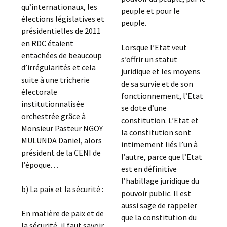
qu’internationaux, les
peuple et pour le
élections législatives et
peuple.
présidentielles de 2011
en RDC étaient
Lorsque l’Etat veut
entachées de beaucoup
s’offrir un statut
d’irrégularités et cela
juridique et les moyens
suite à une tricherie
de sa survie et de son
électorale
fonctionnement, l’Etat
institutionnalisée
se dote d’une
orchestrée grâce à
constitution. L’Etat et
Monsieur Pasteur NGOY
la constitution sont
MULUNDA Daniel, alors
intimement liés l’un à
président de la CENI de
l’autre, parce que l’Etat
l’époque. . .
est en définitive
l’habillage juridique du
b) La paix et la sécurité :
pouvoir public. Il est
aussi sage de rappeler
En matière de paix et de
que la constitution du
la sécurité, il faut savoir