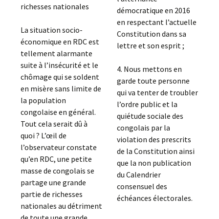
richesses nationales
démocratique en 2016
en respectant l’actuelle
La situation socio-
Constitution dans sa
économique en RDC est
lettre et son esprit ;
tellement alarmante
suite à l’insécurité et le
4. Nous mettons en
chômage qui se soldent
garde toute personne
en misère sans limite de
qui va tenter de troubler
la population
l’ordre public et la
congolaise en général.
quiétude sociale des
Tout cela serait dû à
congolais par la
quoi ? L’œil de
violation des prescrits
l’observateur constate
de la Constitution ainsi
qu’en RDC, une petite
que la non publication
masse de congolais se
du Calendrier
partage une grande
consensuel des
partie de richesses
échéances électorales.
nationales au détriment
de toute une grande