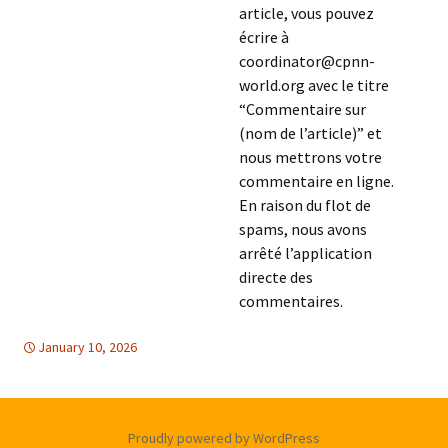
article, vous pouvez
écrire à
coordinator@cpnn-
world.org avec le titre
“Commentaire sur
(nom de l’article)” et
nous mettrons votre
commentaire en ligne.
En raison du flot de
spams, nous avons
arrêté l’application
directe des
commentaires.
January 10, 2026
Afrique
Afrique
,
DESARMAMENT & SECURITE
,
LIBRE
CIRCULATION D'INFORMATION
Proudly powered by WordPress