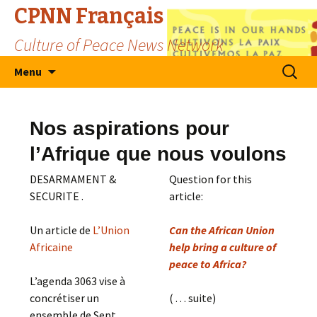
CPNN Français
Culture of Peace News Network
Skip
Search
Menu
to
for:
content
Nos aspirations pour
l’Afrique que nous voulons
DESARMAMENT &
Question for this
SECURITE .
article:
Un article de
L’Union
Can the African Union
Africaine
help bring a culture of
peace to Africa?
L’agenda 3063 vise à
concrétiser un
( . . . suite)
ensemble de Sept