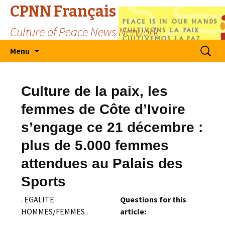
CPNN Français
Culture of Peace News Network
Skip
Search
Menu
to
for:
content
Culture de la paix, les
femmes de Côte d’Ivoire
s’engage ce 21 décembre :
plus de 5.000 femmes
attendues au Palais des
Sports
. EGALITE
Questions for this
HOMMES/FEMMES .
article: